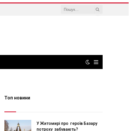
Топ новини
У Житомирі про героїв Базару
потроху забувають?