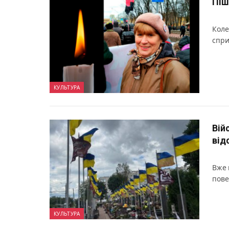
Піш
Коле
спри
КУЛЬТУРА
Вій
від
Вже 
пове
КУЛЬТУРА