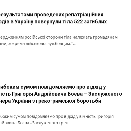
результатами проведених репатріаційних
одів в Україну повернули тіла 522 загиблих
вердженням російської сторони тіла належать громадянам
їни, зокрема військовослужбовцям.Т…
либоким сумом повідомляємо про відхід у
ність Григорія Андрійовича Боєва – Заслуженого
нера України з греко-римської боротьби
ибоким сумом повідомляємо про відхід у вічність Григорія
ійовича Боєва – Заслуженого трен…