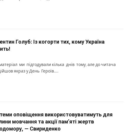
ентин Голуб: Із когорти тих, кому Україна
ить!
матеріал ми підгодували кілька днів тому, але до читача
дійшов якраз у День Героїв….
теми оповіщення використовуватимуть для
лини мовчання та акції пам’яті жертв
одомору, — Свириденко