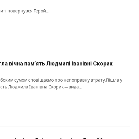
иті повернувся Герой…
тла вічна пам’ять Людмилі Іванівні Скорик
ибоким сумом сповіщаємо про непоправну втрату.Пішла у
ість Людмила Іванівна Скорик — вида…