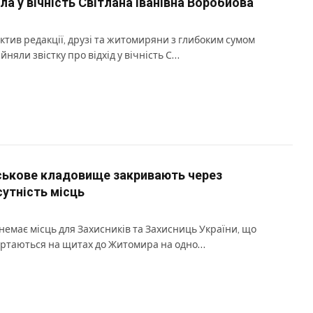
ла у вічність Світлана Іванівна Воробйова
ктив редакції, друзі та житомиряни з глибоким сумом
йняли звістку про відхід у вічність С…
ськове кладовище закривають через
сутність місць
немає місць для Захисників та Захисниць України, що
ртаються на щитах до Житомира на одно…