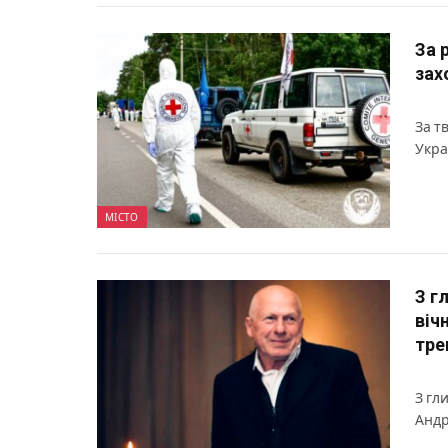
За 
зах
За т
Укра
МІСТО
З г
віч
тре
З гл
Андр