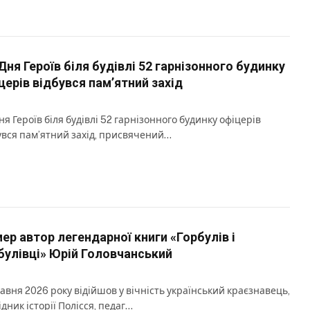
Дня Героїв біля будівлі 52 гарнізонного будинку
церів відбувся пам’ятний захід
ня Героїв біля будівлі 52 гарнізонного будинку офіцерів
увся пам’ятний захід, присвячений…
ер автор легендарної книги «Горбулів і
булівці» Юрій Головчанський
равня 2026 року відійшов у вічність український краєзнавець,
ідник історії Полісся, педаг…