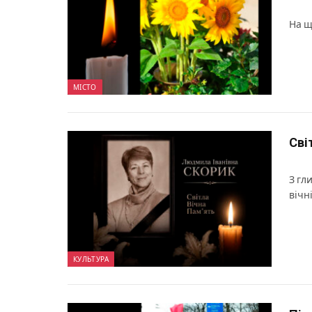
На щ
МІСТО
Сві
З гл
вічн
КУЛЬТУРА