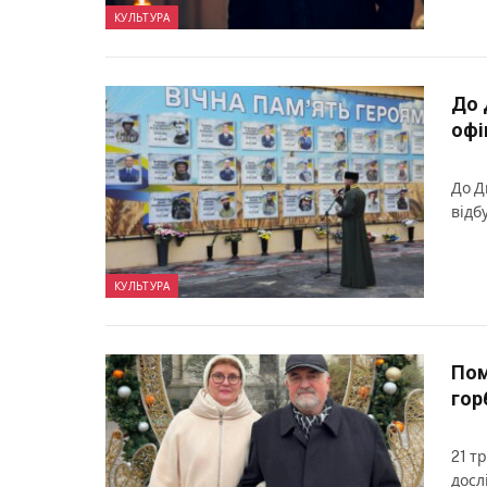
КУЛЬТУРА
До 
офі
До Д
відб
КУЛЬТУРА
Пом
гор
21 т
досл