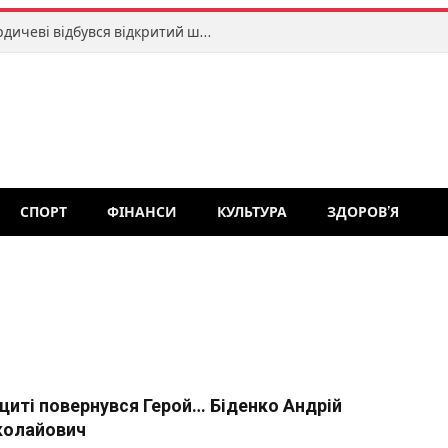
Меморіал Романа Хитрича: у Бердичеві відбувся відкритий шаховий турнір
СПОРТ
ФІНАНСИ
КУЛЬТУРА
ЗДОРОВ’Я
щиті повернувся Герой… Біденко Андрій
олайович