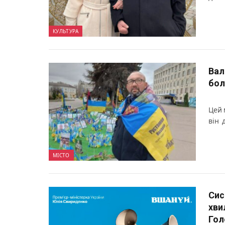
КУЛЬТУРА
Вал
бол
Цей 
він 
МІСТО
Сис
хви
Гол