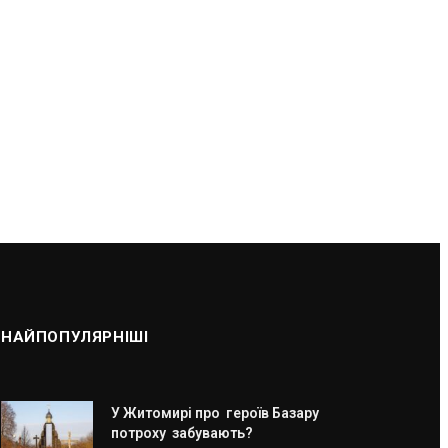
НАЙПОПУЛЯРНІШІ
У Житомирі про героїв Базару
потроху забувають?