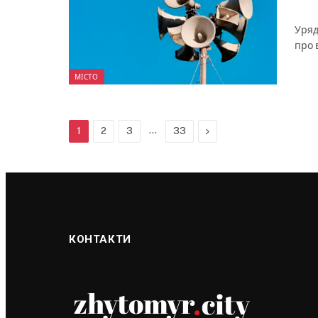
Уряд
про 
МІСТО
…
Next
1
2
3
33
КОНТАКТИ