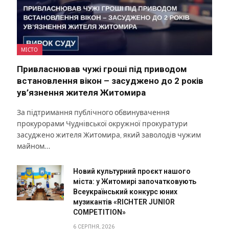
МІСТО
Привласнював чужі гроші під приводом
встановлення вікон – засуджено до 2 років
ув’язнення жителя Житомира
За підтримання публічного обвинувачення
прокурорами Чуднівської окружної прокуратури
засуджено жителя Житомира, який заволодів чужим
майном…
Новий культурний проєкт нашого
міста: у Житомирі започатковують
Всеукраїнський конкурс юних
музикантів «RICHTER JUNIOR
COMPETITION»
6 СЕРПНЯ, 2026