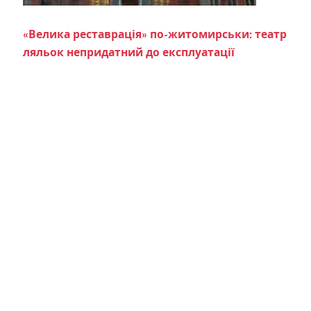
«Велика реставрація» по-житомирськи: театр
ляльок непридатний до експлуатації