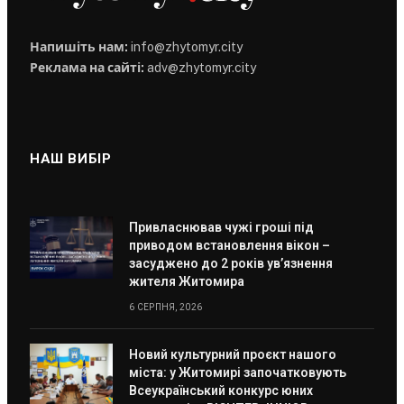
Напишіть нам:
info@zhytomyr.city
Реклама на сайті:
adv@zhytomyr.city
НАШ ВИБІР
Привласнював чужі гроші під
приводом встановлення вікон –
засуджено до 2 років ув’язнення
жителя Житомира
6 СЕРПНЯ, 2026
Новий культурний проєкт нашого
міста: у Житомирі започатковують
Всеукраїнський конкурс юних