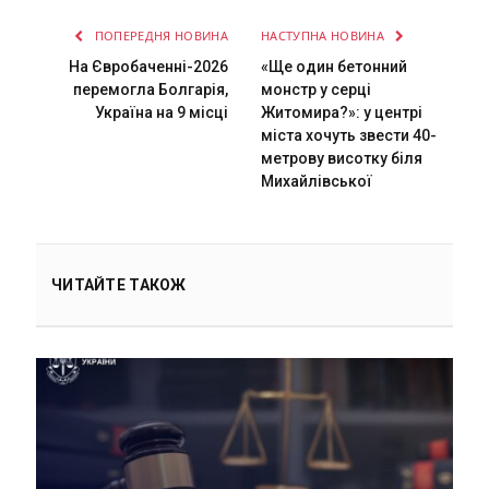
ПОПЕРЕДНЯ НОВИНА
НАСТУПНА НОВИНА
На Євробаченні-2026
«Ще один бетонний
перемогла Болгарія,
монстр у серці
Україна на 9 місці
Житомира?»: у центрі
міста хочуть звести 40-
метрову висотку біля
Михайлівської
ЧИТАЙТЕ ТАКОЖ