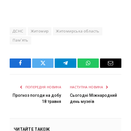
ДСНС
Житомир
Житомирська область
Пам'ять
Facebook
Twitter
Telegram
WhatsApp
Email
ПОПЕРЕДНЯ НОВИНА
НАСТУПНА НОВИНА
Прогноз погоди на добу
Сьогодні Міжнародний
18 травня
день музеїв
ЧИТАЙТЕ ТАКОЖ