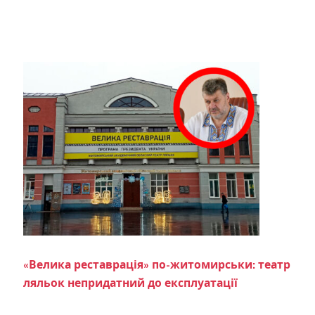
«Велика реставрація» по-житомирськи: театр
ляльок непридатний до експлуатації