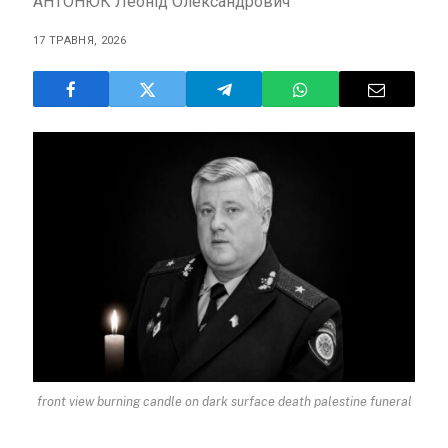
АНТОНЮК Леонід Олександрович
17 ТРАВНЯ, 2026
front view burning candle on dark surface death palestine funeral