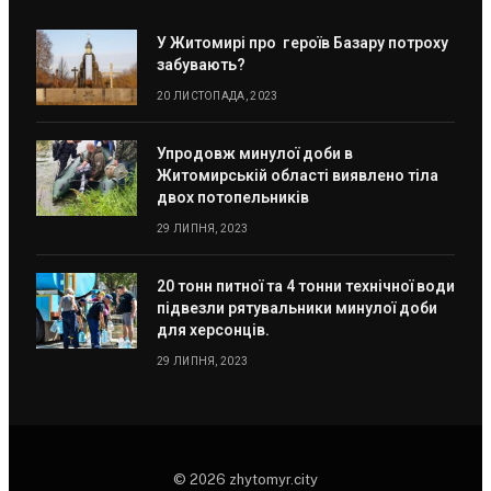
У Житомирі про героїв Базару потроху
забувають?
20 ЛИСТОПАДА, 2023
Упродовж минулої доби в
Житомирській області виявлено тіла
двох потопельників
29 ЛИПНЯ, 2023
20 тонн питної та 4 тонни технічної води
підвезли рятувальники минулої доби
для херсонців.
29 ЛИПНЯ, 2023
© 2026 zhytomyr.city