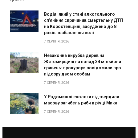
Водія, який у стані алкогольного
сп’яніння спричинив смертельну ДТП
на Коростенщині, засуджено до 8
років позбавлення волі
7 СЕРПНЯ, 2026
Незаконна вирубка дерев на
Житомирщині на понад 34 мільйони
гривень: прокурори повідомили про
підозру двом особам
7 СЕРПНЯ, 2026
У Радомишлі екологи підтвердили
масову загибель риби в річці Мика
7 СЕРПНЯ, 2026