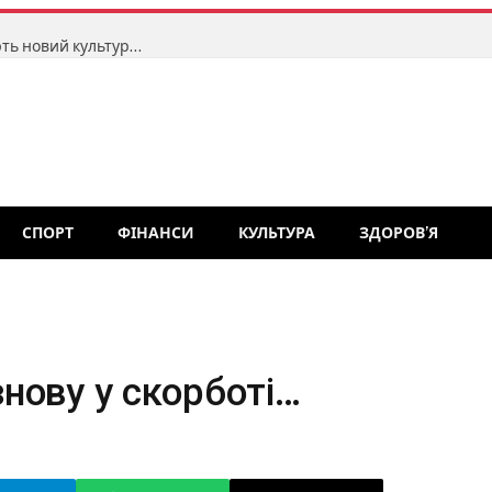
У маленькому селі на Житомирщині створюють новий культурний центр для незалежних театрів ляльок: тут відбудеться перший фестиваль «Точка відліку»
СПОРТ
ФІНАНСИ
КУЛЬТУРА
ЗДОРОВ’Я
нову у скорботі…