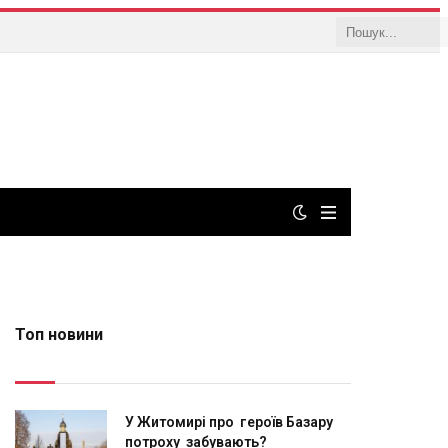
Топ новини
У Житомирі про героїв Базару
потроху забувають?