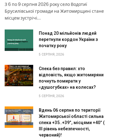
З 6 по 9 серпня 2026 року село Водотиї
Брусилівської громади на Житомирщині стане
місцем зустрічі…
Понад 20 мільйонів людей
перетнули кордон України з
початку року
5 СЕРПНЯ, 2026
Спека без правил: хто
відповість, якщо житомиряни
почнуть помирати у
«душогубках» на колесах?
5 СЕРПНЯ, 2026
Вдень 06 серпня по території
Житомирської області сильна
спека +35..+39°, місцями +40° (
III рівень небезпечності,
червоний)!