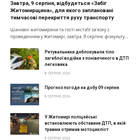
Завтра, 9 серпня, відбудеться «Забіг
Житомирщина», для якого заплановані
тимчасові перекриття руху транспорту
Шановні житомиряни та гості міста!У зв’язку з
проведенням у Житомирі, завтра, 9 серпня, фізкульту…
Рятувальники деблокували тіло
загиблої водійки з понівеченого в ДТП
легковика
8 СЕРПНЯ, 2026
Прогноз погоди на добу 09 серпня
8 СЕРПНЯ, 2026
У Житомирі поліцейські
встановлюють обставини ДТП, в якій
травми отримав мотоцикліст
8 СЕРПНЯ, 2026