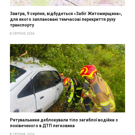
Завтра, 9 серпня, відбудеться «Забіг Житомирщина»,
для якого заплановані тимчасові перекриття руху
транспорту
8 СЕРПНЯ, 2026
Рятувальники деблокували тіло загиблої водійки з
понівеченого в ДТП легковика
8 СЕРПНЯ, 2026