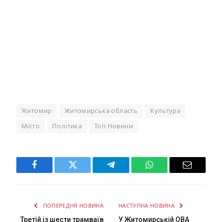
Житомир
Житомирська область
Культура
Місто
Політика
Топ Новини
Facebook
Twitter
Telegram
WhatsApp
Email
ПОПЕРЕДНЯ НОВИНА
НАСТУПНА НОВИНА
Третій із шести трамваїв
У Житомирській ОВА