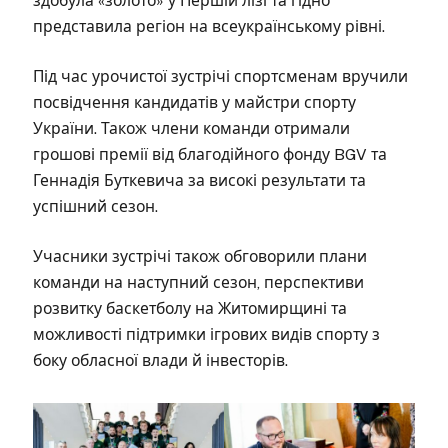
здобула «золото» у Першій лізі та гідно
представила регіон на всеукраїнському рівні.
Під час урочистої зустрічі спортсменам вручили
посвідчення кандидатів у майстри спорту
України. Також члени команди отримали
грошові премії від благодійного фонду BGV та
Геннадія Буткевича за високі результати та
успішний сезон.
Учасники зустрічі також обговорили плани
команди на наступний сезон, перспективи
розвитку баскетболу на Житомирщині та
можливості підтримки ігрових видів спорту з
боку обласної влади й інвесторів.