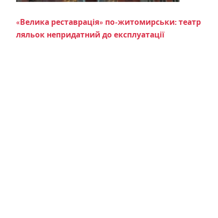
«Велика реставрація» по-житомирськи: театр
ляльок непридатний до експлуатації