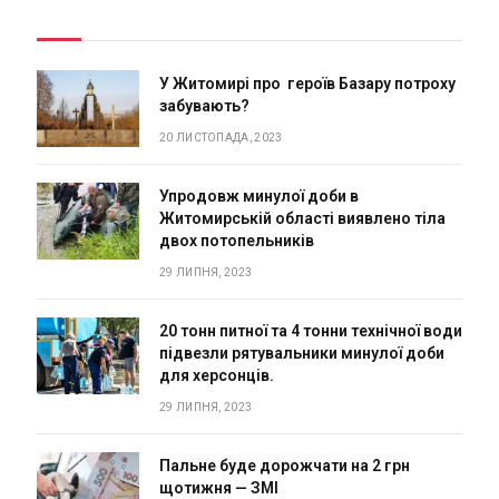
У Житомирі про героїв Базару потроху
забувають?
20 ЛИСТОПАДА, 2023
Упродовж минулої доби в
Житомирській області виявлено тіла
двох потопельників
29 ЛИПНЯ, 2023
20 тонн питної та 4 тонни технічної води
підвезли рятувальники минулої доби
для херсонців.
29 ЛИПНЯ, 2023
Пальне буде дорожчати на 2 грн
щотижня — ЗМІ