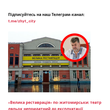
Підписуйтесь на наш Телеграм-канал:
t.me/zhyt_city
«Велика реставрація» по-житомирськи: театр
ляльок непридатний до експлуатації