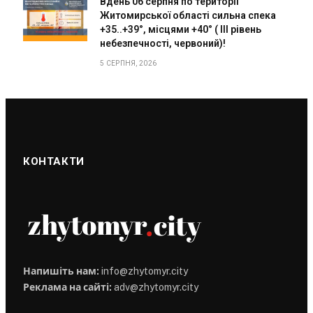
Вдень 06 серпня по території
Житомирської області сильна спека
+35..+39°, місцями +40° ( III рівень
небезпечності, червоний)!
5 СЕРПНЯ, 2026
КОНТАКТИ
Напишіть нам:
info@zhytomyr.city
Реклама на сайті:
adv@zhytomyr.city