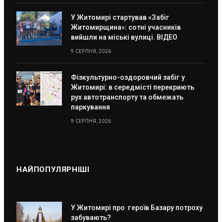
У Житомирі стартував «Забіг
Житомирщина»: сотні учасників
вийшли на міські вулиці. ВІДЕО
9 СЕРПНЯ, 2026
Фізкультурно-оздоровчий забіг у
Житомирі: в середмісті перекриють
рух автотранспорту та обмежать
паркування
9 СЕРПНЯ, 2026
НАЙПОПУЛЯРНІШІ
У Житомирі про героїв Базару потроху
забувають?