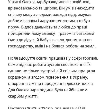
У житті Олександр був людиною спокійною,
врівноваженою та щирою. Він умів знаходити
спільну мову з людьми, завжди підтримував
добрим словом і дарував тепло тим, хто був
поруч. Відповідальність та любов до праці
прищепили йому змалку — разом із батьками
їздив до дідуся й бабусі в село, допомагав по
господарству, вмів і не боявся роботи на землі.
Після здобуття освіти працював у сфері торгівлі.
Саме під час роботи зустрів своє кохання. Їх
єднали не тільки зустрічі, а й спільна праця за
кордоном, а згодом повернення в Україну,
створення сім’ї та народження двох синочків.
Для Олександра родина була найбільшим
скарбом у житті.
Протягом 2023–2024рр. працював у ТОВ