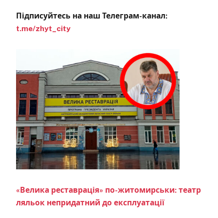
Підписуйтесь на наш Телеграм-канал:
t.me/zhyt_city
«Велика реставрація» по-житомирськи: театр
ляльок непридатний до експлуатації