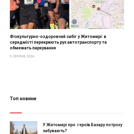
Фізкультурно-оздоровчий забіг у Житомирі: в
середмісті перекриють рух автотранспорту та
обмежать паркування
9 СЕРПНЯ, 2026
Топ новини
У Житомирі про героїв Базару потроху
забувають?