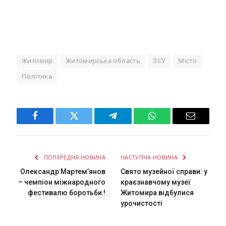
Житомир
Житомирська область
ЗСУ
Місто
Політика
Facebook
Twitter
Telegram
WhatsApp
Email
ПОПЕРЕДНЯ НОВИНА
НАСТУПНА НОВИНА
Олександр Мартем’янов
Свято музейної справи: у
– чемпіон міжнародного
краєзнавчому музеї
фестивалю боротьби !
Житомира відбулися
урочистості