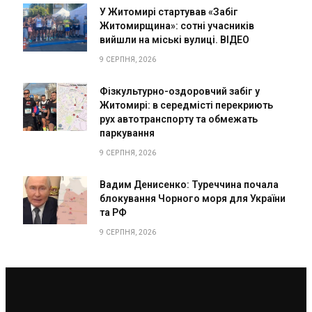
У Житомирі стартував «Забіг
Житомирщина»: сотні учасників
вийшли на міські вулиці. ВІДЕО
9 СЕРПНЯ, 2026
Фізкультурно-оздоровчий забіг у
Житомирі: в середмісті перекриють
рух автотранспорту та обмежать
паркування
9 СЕРПНЯ, 2026
Вадим Денисенко: Туреччина почала
блокування Чорного моря для України
та РФ
9 СЕРПНЯ, 2026