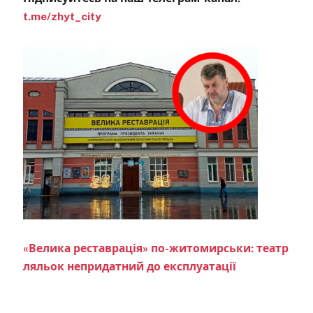
t.me/zhyt_city
«Велика реставрація» по-житомирськи: театр
ляльок непридатний до експлуатації