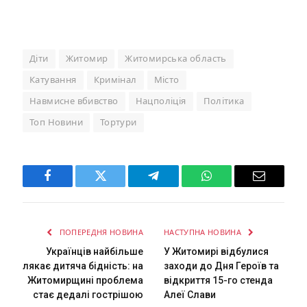
Діти
Житомир
Житомирська область
Катування
Кримінал
Місто
Навмисне вбивство
Нацполіція
Політика
Топ Новини
Тортури
Facebook
Twitter
Telegram
WhatsApp
Email
ПОПЕРЕДНЯ НОВИНА
НАСТУПНА НОВИНА
Українців найбільше
У Житомирі відбулися
лякає дитяча бідність: на
заходи до Дня Героїв та
Житомирщині проблема
відкриття 15-го стенда
стає дедалі гострішою
Алеї Слави