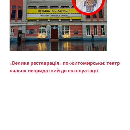
«Велика реставрація» по-житомирськи: театр
ляльок непридатний до експлуатації