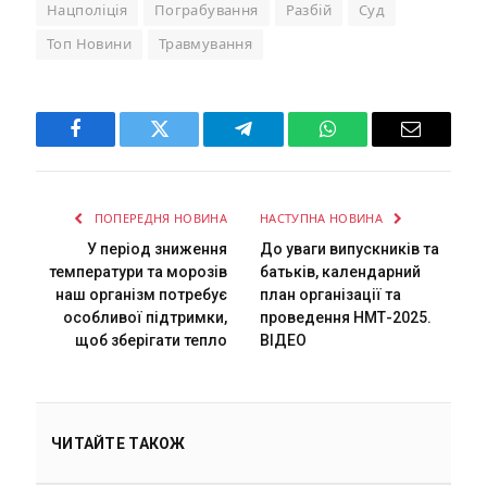
Нацполіція
Пограбування
Разбій
Суд
Топ Новини
Травмування
Facebook
Twitter
Telegram
WhatsApp
Email
ПОПЕРЕДНЯ НОВИНА
НАСТУПНА НОВИНА
У період зниження
До уваги випускників та
температури та морозів
батьків, календарний
наш організм потребує
план організації та
особливої підтримки,
проведення НМТ-2025.
щоб зберігати тепло
ВІДЕО
ЧИТАЙТЕ ТАКОЖ