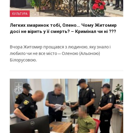
КУЛЬТУРА
Легких хмаринок тобі, Олено… Чому Житомир
досі не вірить у її смерть? – Кримінал чи ні ???
Вчора Житомир прощався з людиною, яку знало і
любило чи не все місто — Оленою (Альоною)
Білорусовою.