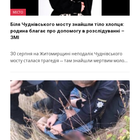
МІСТО
Біля Чуднівського мосту знайшли тіло хлопця:
родина благає про допомогу в розслідуванні –
ЗМІ
30 серпня на Житомирщині неподалік Чуднівського
мосту сталася трагедія — там знайшли мертвим моло…