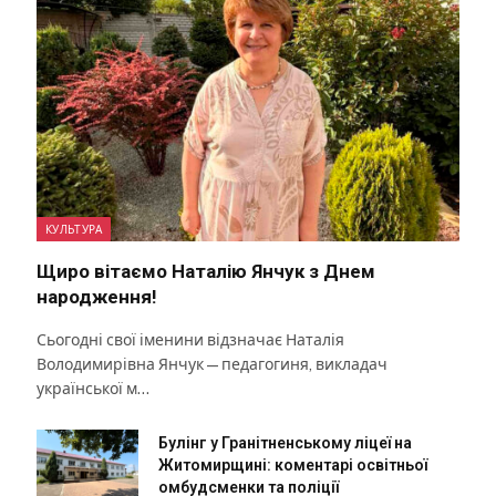
КУЛЬТУРА
Щиро вітаємо Наталію Янчук з Днем
народження!
Сьогодні свої іменини відзначає Наталія
Володимирівна Янчук — педагогиня, викладач
української м…
Булінг у Гранітненському ліцеї на
Житомирщині: коментарі освітньої
омбудсменки та поліції