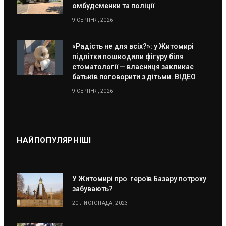
омбудсменки та поліції
9 СЕРПНЯ, 2026
«Радість не для всіх?»: у Житомирі
підлітки пошкодили фігуру біля
стоматології — власниця закликає
батьків поговорити з дітьми. ВІДЕО
9 СЕРПНЯ, 2026
НАЙПОПУЛЯРНІШІ
У Житомирі про героїв Базару потроху
забувають?
20 ЛИСТОПАДА, 2023