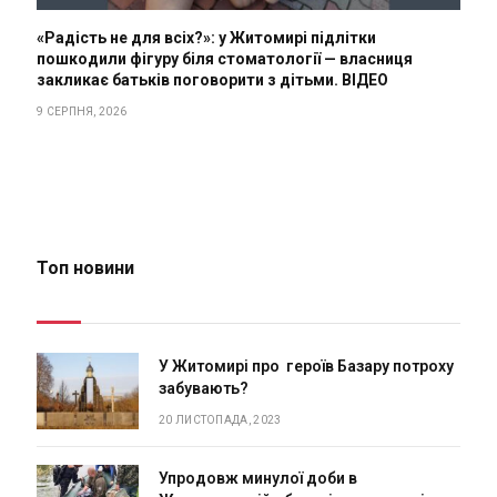
«Радість не для всіх?»: у Житомирі підлітки
пошкодили фігуру біля стоматології — власниця
закликає батьків поговорити з дітьми. ВІДЕО
9 СЕРПНЯ, 2026
Топ новини
У Житомирі про героїв Базару потроху
забувають?
20 ЛИСТОПАДА, 2023
Упродовж минулої доби в