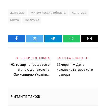
Житомир
Житомирська область
Культура
Місто
Політика
Facebook
Twitter
Telegram
WhatsApp
Email
ПОПЕРЕДНЯ НОВИНА
НАСТУПНА НОВИНА
Житомир попрощався з
26 червня – День
вірною донькою та
кримськотатарського
Захисницею України…
прапора
ЧИТАЙТЕ ТАКОЖ