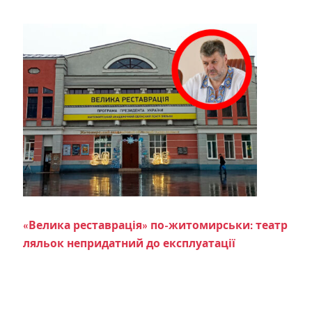
«Велика реставрація» по-житомирськи: театр
ляльок непридатний до експлуатації