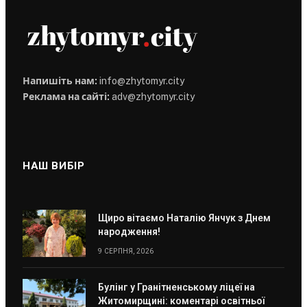
Напишіть нам:
info@zhytomyr.city
Реклама на сайті:
adv@zhytomyr.city
НАШ ВИБІР
Щиро вітаємо Наталію Янчук з Днем
народження!
9 СЕРПНЯ, 2026
Булінг у Гранітненському ліцеї на
Житомирщині: коментарі освітньої