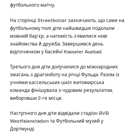
футбольного матчу.
На сторінці Streetbolzer зазначають, що саме на
футбольному полі діти найшвидше подолали
мовний бар’єр, а натомість з’явилися нові
знайомства й дружба. Завершився день
відпочинком у басейні Kasseler Auebad.
Третього дня діти долучилися до міжнародних
змагань з драгонботу на річці Фульда. Разом із
учнями кассельських шкіл житомирська
команда фінішувала з чудовим результатом,
виборовши 2-ге місце.
Наступного дня діти відвідали стадіон BVB
Westfalenstadion та Футбольний музей у
Дортмунді.