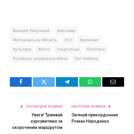
Валерій Залужний
Житомир
Житомирська область
ЗСУ
Кримінал
Культура
Місто
Нацполіція
Політика
Російсько-українська війна
Топ Новини
Facebook
Twitter
Telegram
WhatsApp
Email
ПОПЕРЕДНЯ НОВИНА
НАСТУПНА НОВИНА
Увага! Трамвай
Загинув прикордонник
курсуватиме за
Роман Нероденко
скороченим маршрутом