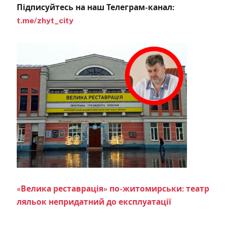
Підписуйтесь на наш Телеграм-канал:
t.me/zhyt_city
«Велика реставрація» по-житомирськи: театр
ляльок непридатний до експлуатації