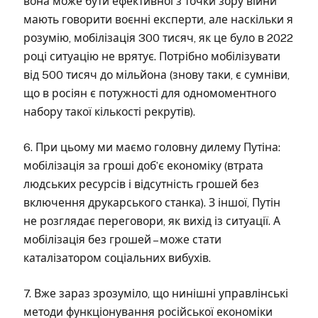
вона може бути ефективної з точки зору війни
мають говорити воєнні експерти, але наскільки я
розумію, мобілізація 300 тисяч, як це було в 2022
році ситуацію не врятує. Потрібно мобілізувати
від 500 тисяч до мільйона (знову таки, є сумніви,
що в росіян є потужності для одномоментного
набору такої кількості рекрутів).
6. При цьому ми маємо головну дилему Путіна:
мобілізація за гроші добʼє економіку (втрата
людських ресурсів і відсутність грошей без
включення друкарського станка). З іншої, Путін
не розглядає переговори, як вихід із ситуації. А
мобілізація без грошей – може стати
каталізатором соціальних вибухів.
7. Вже зараз зрозуміло, що нинішні управлінські
методи функціонування російської економіки