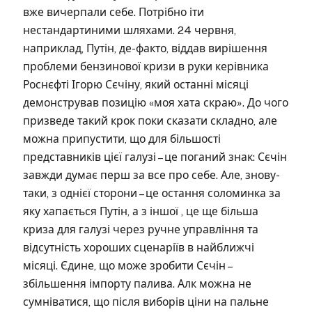
вже вичерпали себе. Потрібно іти
нестандартиними шляхами. 24 червня,
наприклад, Путін, де-факто, віддав вирішення
проблеми бензинової кризи в руки керівника
Роснєфті Ігорю Сєчіну, який останні місяці
демонстрував позицію «моя хата скраю». До чого
призведе такий крок поки сказати складно, але
можна припустити, що для більшості
представників цієї галузі – це поганий знак: Сєчін
завжди думає перш за все про себе. Але, знову-
таки, з однієї сторони – це остання соломинка за
яку хапається Путін, а з іншої , це ще більша
криза для галузі через ручне управління та
відсутність хороших сценаріїв в найближчі
місяці. Єдине, що може зробити Сєчін –
збільшення імпорту палива. Алк можна не
сумніватися, що після виборів ціни на пальне