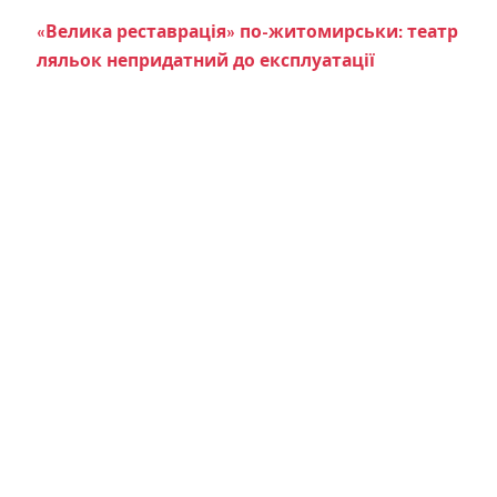
«Велика реставрація» по-житомирськи: театр
ляльок непридатний до експлуатації