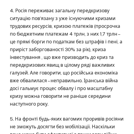
4. Росія переживає загальну передкризову
ситуацію повʼязану з уже існуючими кризами
трудових ресурсів, кризою платежів (просрочка
по бюджетним платежам 4 трлн, з них 1,7 трлн –
це прямі борги по податкам без штрафів і пені, а
приріст заборгованості 30% за рік), криза
інвестування , що вже призводить до криз та
передкризових явищ в цілому ряді важливих
галузей. Але говорити, що російська економіка
вже обвалилася – неправильно. Іранська війна
досі гальмує процес обвалу і про масштабну
кризу можна говорити не раніше середини
наступного року.
5. На фронті будь-яких вагомих проривів росіяни
не зможуть досягти без мобілізації. Наскільки