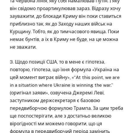
та червона лінія, яку собі намалював Путін. І яку
він свідомо проартикулював зараз. Відразу хочу
зауважити, до блокади Криму він поки ставиться
приблизно так, як до Заходу наших військ на
Курщину. Тобто, як до тимчасового явища. Поки
немає бунтів, а їх в Криму не буде, на це можна
не зважати.
3. Щодо позиції США, то в мене є гіпотеза,
повторю, гіпотеза, що їхня формула «Україна на
цей момент виграє війну», «“At this point, we are
in a situation where Ukraine is winning the war.”
(оригінал заяви», озвучена Джеремі Леві,
заступником держсекретаря є базовою
передвиборчою формулою Трампа. За цим треба
ще поспостерігати, але з достатньо великою
вірогідності ми можемо говорити, що ця
формула в передвиборчий період замінить