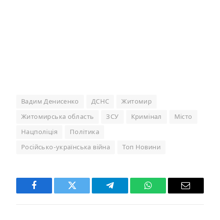
Вадим Денисенко
ДСНС
Житомир
Житомирська область
ЗСУ
Кримінал
Місто
Нацполіція
Політика
Російсько-українська війна
Топ Новини
Facebook
Twitter
Telegram
WhatsApp
Email