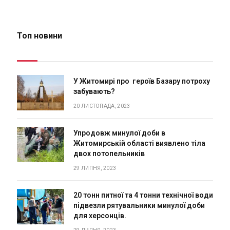
Топ новини
У Житомирі про героїв Базару потроху
забувають?
20 ЛИСТОПАДА, 2023
Упродовж минулої доби в
Житомирській області виявлено тіла
двох потопельників
29 ЛИПНЯ, 2023
20 тонн питної та 4 тонни технічної води
підвезли рятувальники минулої доби
для херсонців.