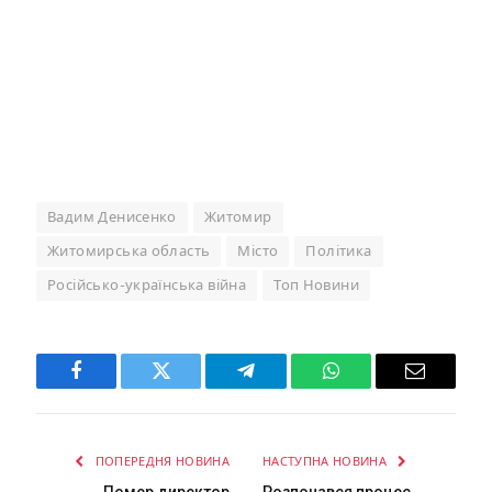
Вадим Денисенко
Житомир
Житомирська область
Місто
Політика
Російсько-українська війна
Топ Новини
Facebook
Twitter
Telegram
WhatsApp
Email
ПОПЕРЕДНЯ НОВИНА
НАСТУПНА НОВИНА
Помер директор
Розпочався процес