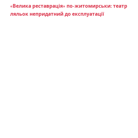
«Велика реставрація» по-житомирськи: театр
ляльок непридатний до експлуатації