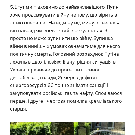
5. І тут ми підходимо до найважливішого. Путін
хоче продовжувати війну не тому, що вірить в
літню операцію. На відміну від минулої весни –
він навряд чи впевнений в результатах. Він
просто не може зупинити цю війну. Зупинка
війни в нинішніх умовах означатиме для нього
політичну смерть. Головний розрахунок Путіна
лежить в двох ілюзіях: 1) внутрішня ситуація в
Україні призведе до протестів і повної
дестабілізації влади; 2). через дефіцит
енергоресурсів ЄС почне знімати санкції і
закуповувати російські газ та нафту. Сподіваюся і
перше, і друге – чергова помилка кремлівського
старця.