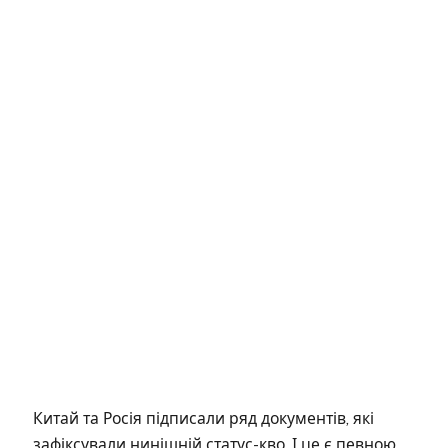
Китай та Росія підписали ряд документів, які
зафіксували нинішній статус-кво. І це є певною