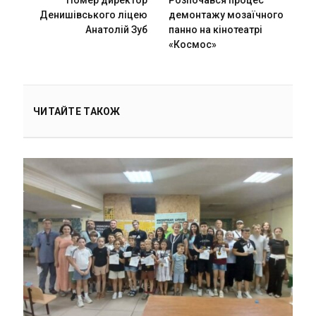
Денишівського ліцею
демонтажу мозаїчного
Анатолій Зуб
панно на кінотеатрі
«Космос»
ЧИТАЙТЕ ТАКОЖ