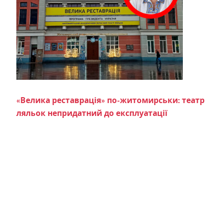
«Велика реставрація» по-житомирськи: театр
ляльок непридатний до експлуатації