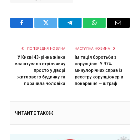
Facebook
Twitter
Telegram
WhatsApp
Email
ПОПЕРЕДНЯ НОВИНА
НАСТУПНА НОВИНА
У Києві 43-річна жінка
Імітація боротьби з
влаштувала стрілянину
корупцією: У 97%
просто у дворі
минулорічних справ із
житлового будинку та
реєстру корупціонерів
поранила чоловіка
покарання — штраф
ЧИТАЙТЕ ТАКОЖ