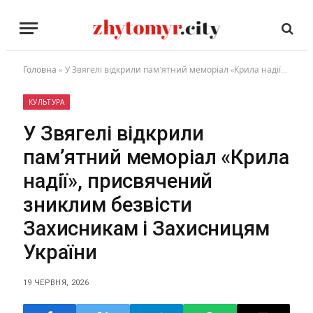
Головна
»
У Звягелі відкрили пам’ятний меморіал «Крила надії», присвячений зниклим безвісти Захисникам і Захисницям України
КУЛЬТУРА
У Звягелі відкрили
пам’ятний меморіал «Крила
надії», присвячений
зниклим безвісти
Захисникам і Захисницям
України
19 ЧЕРВНЯ, 2026