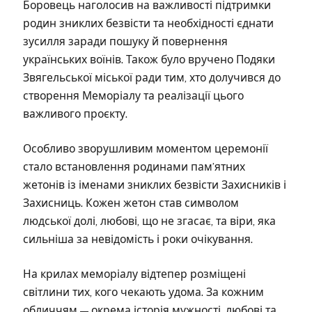
Боровець наголосив на важливості підтримки
родин зниклих безвісти та необхідності єднати
зусилля заради пошуку й повернення
українських воїнів. Також було вручено Подяки
Звягельської міської ради тим, хто долучився до
створення Меморіалу та реалізації цього
важливого проєкту.
Особливо зворушливим моментом церемонії
стало встановлення родинами пам’ятних
жетонів із іменами зниклих безвісти Захисників і
Захисниць. Кожен жетон став символом
людської долі, любові, що не згасає, та віри, яка
сильніша за невідомість і роки очікування.
На крилах меморіалу відтепер розміщені
світлини тих, кого чекають удома. За кожним
обличчям — окрема історія мужності, любові та