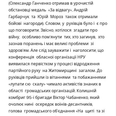
(Олександр Ганченко отримав в урочистій
обстановці медаль «За відвагу», Андрій
Гарбарчук та Юрій Мороз також отримали
бойові нагороди). Словом, у рухівців було і є про
що поговорити. Звісно, хотілося згадати про
війну, особливо пом’янути тих, хто загинув, хто
зазнав поранень і має великі проблеми зі
здоров’ям. Але слід зауважити і наголосити, що
конференція обласної організації НРУ
виявилася первістком у процесі відродження
партійного руху на Житомирщині загалом. До
рухівців прийшли із вітаннями та побажаннями
«лупати сю скалу» чимало активістів знаних в
області громадських організацій. Колишній
комбриг 95-ї бригади Віктор Чабаненко, який
очолює нині осередок воїнів-десантників,
голова громадського об’єднання «На щиті та зі