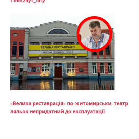
t.me/zhyt_city
«Велика реставрація» по-житомирськи: театр
ляльок непридатний до експлуатації