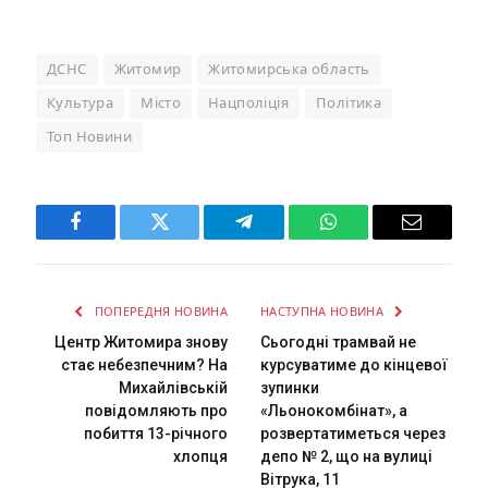
ДСНС
Житомир
Житомирська область
Культура
Місто
Нацполіція
Політика
Топ Новини
Facebook
Twitter
Telegram
WhatsApp
Email
ПОПЕРЕДНЯ НОВИНА
НАСТУПНА НОВИНА
Центр Житомира знову
Сьогодні трамвай не
стає небезпечним? На
курсуватиме до кінцевої
Михайлівській
зупинки
повідомляють про
«Льонокомбінат», а
побиття 13-річного
розвертатиметься через
хлопця
депо № 2, що на вулиці
Вітрука, 11