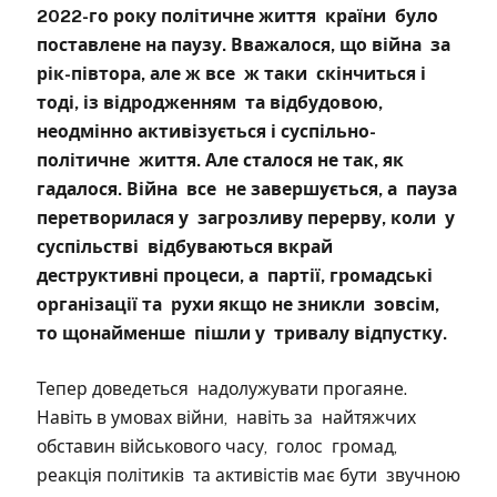
2022-го року політичне життя країни було
поставлене на паузу. Вважалося, що війна за
рік-півтора, але ж все ж таки скінчиться і
тоді, із відродженням та відбудовою,
неодмінно активізується і суспільно-
політичне життя. Але сталося не так, як
гадалося. Війна все не завершується, а пауза
перетворилася у загрозливу перерву, коли у
суспільстві відбуваються вкрай
деструктивні процеси, а партії, громадські
організації та рухи якщо не зникли зовсім,
то щонайменше пішли у тривалу відпустку.
Тепер доведеться надолужувати прогаяне.
Навіть в умовах війни, навіть за найтяжчих
обставин військового часу, голос громад,
реакція політиків та активістів має бути звучною