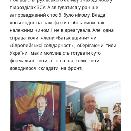
підрозділах ЗСУ. А звітуватися у раніше
запроваджений спосіб було нікому. Влада і
досьогодні на такі факти і обставини так
належним чином і не відреагувала. Але одна
справа, коли члени «Батьківщини» чи
«Європейської солідарності», оберігаючи тили
України , мали можливість готувати суто
формальні звіти, а інша річ, коли звіти
доводилося складати на фронті.