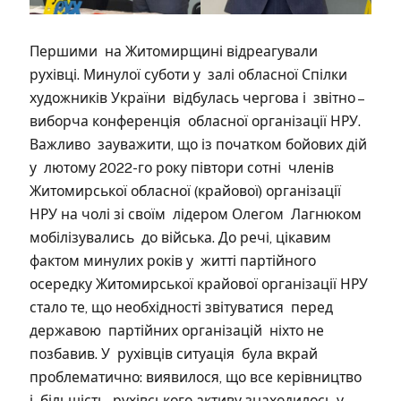
Першими на Житомирщині відреагували
рухівці. Минулої суботи у залі обласної Спілки
художників України відбулась чергова і звітно –
виборча конференція обласної організації НРУ.
Важливо зауважити, що із початком бойових дій
у лютому 2022-го року півтори сотні членів
Житомирської обласної (крайової) організації
НРУ на чолі зі своїм лідером Олегом Лагнюком
мобілізувались до війська. До речі, цікавим
фактом минулих років у житті партійного
осередку Житомирської крайової організації НРУ
стало те, що необхідності звітуватися перед
державою партійних організацій ніхто не
позбавив. У рухівців ситуація була вкрай
проблематично: виявилося, що все керівництво
і більшість рухівського активу знаходилось у