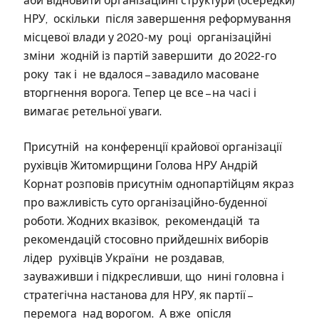
аби відновити організаційні структури (осередки)
НРУ, оскільки після завершення реформування
місцевої влади у 2020-му році організаційні
зміни жодній із партій завершити до 2022-го
року так і не вдалося – завадило масоване
вторгнення ворога. Тепер це все – на часі і
вимагає ретельної уваги.
Присутній на конференції крайової організації
рухівців Житомирщини Голова НРУ Андрій
Корнат розповів присутнім однопартійцям якраз
про важливість суто організаційно-буденної
роботи. Жодних вказівок, рекомендацій та
рекомендацій стосовно прийдешніх виборів
лідер рухівців України не роздавав,
зауваживши і підкресливши, що нині головна і
стратегічна настанова для НРУ, як партії –
перемога над ворогом. А вже опісля