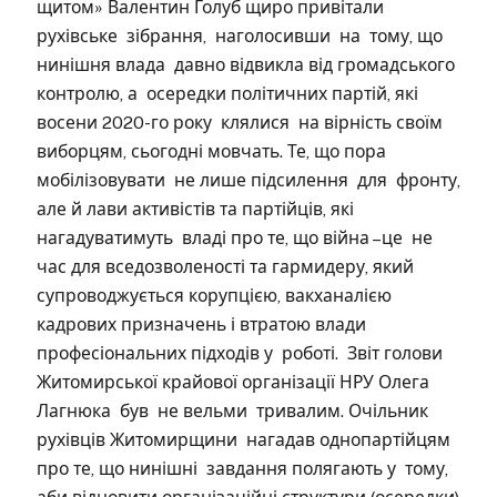
щитом» Валентин Голуб щиро привітали
рухівське зібрання, наголосивши на тому, що
нинішня влада давно відвикла від громадського
контролю, а осередки політичних партій, які
восени 2020-го року клялися на вірність своїм
виборцям, сьогодні мовчать. Те, що пора
мобілізовувати не лише підсилення для фронту,
але й лави активістів та партійців, які
нагадуватимуть владі про те, що війна –це не
час для вседозволеності та гармидеру, який
супроводжується корупцією, вакханалією
кадрових призначень і втратою влади
професіональних підходів у роботі. Звіт голови
Житомирської крайової організації НРУ Олега
Лагнюка був не вельми тривалим. Очільник
рухівців Житомирщини нагадав однопартійцям
про те, що нинішні завдання полягають у тому,