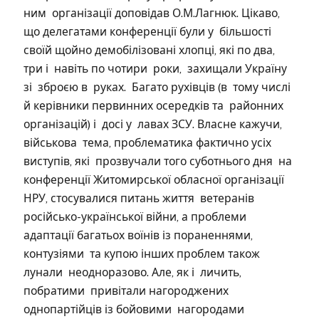
ним організації доповідав О.М.Лагнюк. Цікаво,
що делегатами конференції були у більшості
своїй щойно демобілізовані хлопці, які по два,
три і навіть по чотири роки, захищали Україну
зі зброєю в руках. Багато рухівців (в тому числі
й керівники первинних осередків та районних
організацій) і досі у лавах ЗСУ. Власне кажучи,
військова тема, проблематика фактично усіх
виступів, які прозвучали того суботнього дня на
конференції Житомирської обласної організації
НРУ, стосувалися питань життя ветеранів
російсько-української війни, а проблеми
адаптації багатьох воїнів із пораненнями,
контузіями та купою інших проблем також
лунали неодноразово. Але, як і личить,
побратими привітали нагороджених
однопартійців із бойовими нагородами