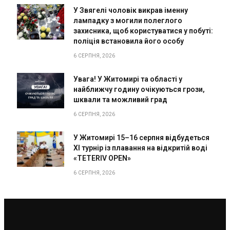
У Звягелі чоловік викрав іменну
лампадку з могили полеглого
захисника, щоб користуватися у побуті:
поліція встановила його особу
6 СЕРПНЯ, 2026
Увага! У Житомирі та області у
найближчу годину очікуються грози,
шквали та можливий град
6 СЕРПНЯ, 2026
У Житомирі 15–16 серпня відбудеться
XI турнір із плавання на відкритій воді
«TETERIV OPEN»
6 СЕРПНЯ, 2026