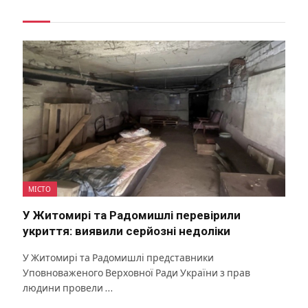
МІСТО
У Житомирі та Радомишлі перевірили
укриття: виявили серйозні недоліки
У Житомирі та Радомишлі представники
Уповноваженого Верховної Ради України з прав
людини провели …