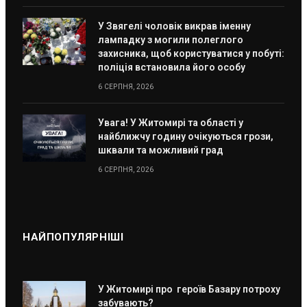
У Звягелі чоловік викрав іменну
лампадку з могили полеглого
захисника, щоб користуватися у побуті:
поліція встановила його особу
6 СЕРПНЯ, 2026
Увага! У Житомирі та області у
найближчу годину очікуються грози,
шквали та можливий град
6 СЕРПНЯ, 2026
НАЙПОПУЛЯРНІШІ
У Житомирі про героїв Базару потроху
забувають?