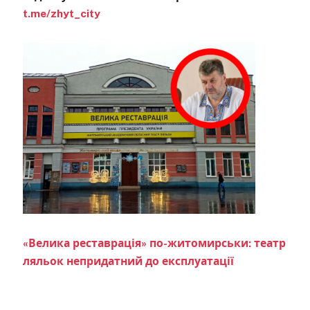
t.me/zhyt_city
«Велика реставрація» по-житомирськи: театр
ляльок непридатний до експлуатації