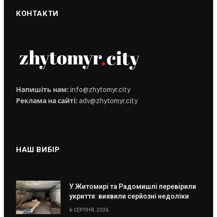
КОНТАКТИ
Напишіть нам:
info@zhytomyr.city
Реклама на сайті:
adv@zhytomyr.city
НАШ ВИБІР
У Житомирі та Радомишлі перевірили
укриття: виявили серйозні недоліки
6 СЕРПНЯ, 2026