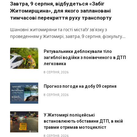
Завтра, 9 серпня, відбудеться «Забіг
Житомирщина», для якого заплановані
тимчасові перекриття руху транспорту
Шановні житомиряни та гості міста!У зв’язку з
проведенням у Житомирі, завтра, 9 серпня, фізкульту…
Рятувальники деблокували тіло
загиблої водійки з понівеченого в ДТП
легковика
8 СЕРПНЯ, 2026
Прогноз погоди на добу 09 серпня
8 СЕРПНЯ, 2026
У Житомирі поліцейські
встановлюють обставини ДТП, в якій
травми отримав мотоцикліст
8 СЕРПНЯ, 2026