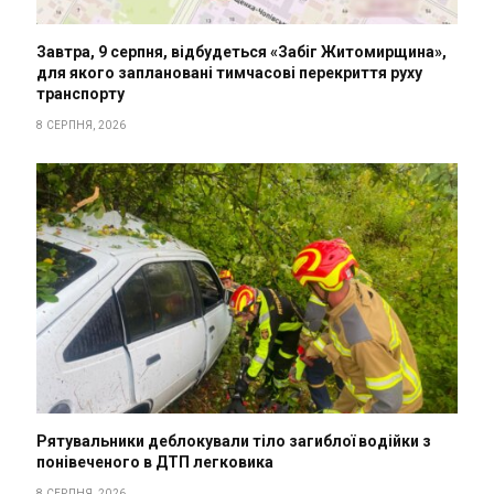
Завтра, 9 серпня, відбудеться «Забіг Житомирщина»,
для якого заплановані тимчасові перекриття руху
транспорту
8 СЕРПНЯ, 2026
Рятувальники деблокували тіло загиблої водійки з
понівеченого в ДТП легковика
8 СЕРПНЯ, 2026