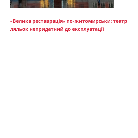
«Велика реставрація» по-житомирськи: театр
ляльок непридатний до експлуатації