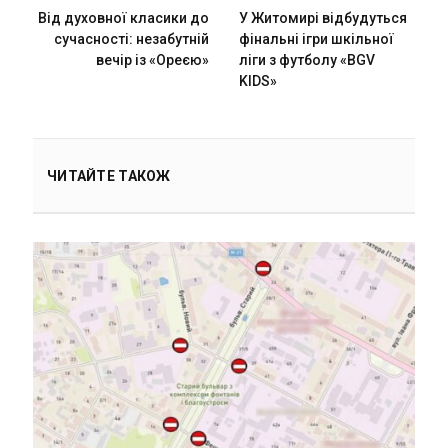
Від духовної класики до
У Житомирі відбудуться
сучасності: незабутній
фінальні ігри шкільної
вечір із «Ореєю»
ліги з футболу «BGV
KIDS»
ЧИТАЙТЕ ТАКОЖ