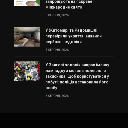
запрошують на яскраве
міжнародне свято
6 СЕРПНЯ, 2026
У Житомирі та Радомишлі
перевірили укриття: виявили
серйозні недоліки
6 СЕРПНЯ, 2026
У Звягелі чоловік викрав іменну
лампадку з могили полеглого
захисника, щоб користуватися у
побуті: поліція встановила його
особу
6 СЕРПНЯ, 2026