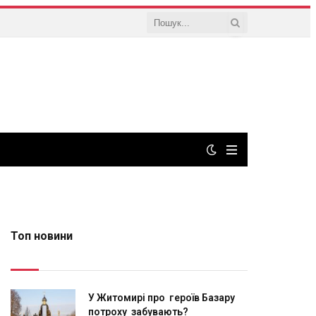
Топ новини
У Житомирі про героїв Базару
потроху забувають?