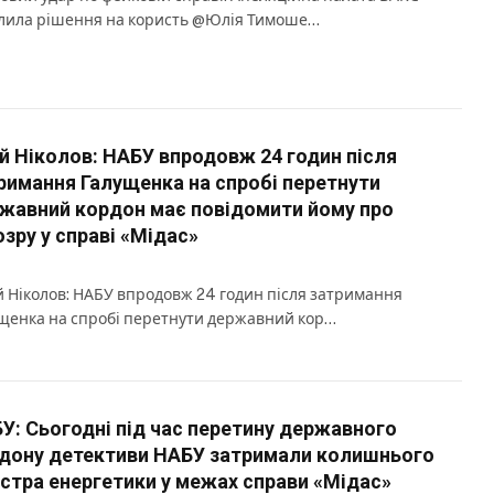
лила рішення на користь @Юлія Тимоше…
й Ніколов: НАБУ впродовж 24 годин після
римання Галущенка на спробі перетнути
жавний кордон має повідомити йому про
озру у справі «Мідас»
 Ніколов: НАБУ впродовж 24 годин після затримання
щенка на спробі перетнути державний кор…
У: Сьогодні під час перетину державного
дону детективи НАБУ затримали колишнього
істра енергетики у межах справи «Мідас»