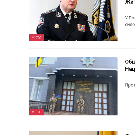
Жит
У По
сило
МІСТО
Обш
Нац
Про 
МІСТО