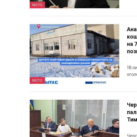
МІСТО
Ана
кош
на 
поз
18 л
огол
МІСТО
Чер
пал
Ти
Черг