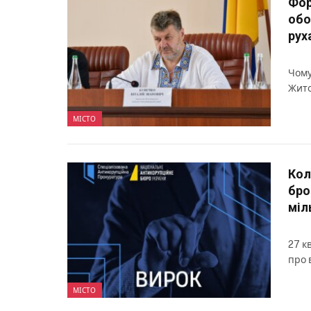
Фор
обо
рух
Чому
Жито
МІСТО
Кол
бро
міл
27 к
про 
МІСТО