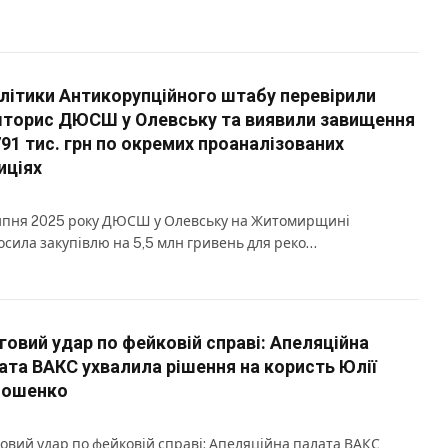
літики Антикорупційного штабу перевірили
торис ДЮСШ у Олевську та виявили завищення
791 тис. грн по окремих проаналізованих
иціях
ипня 2025 року ДЮСШ у Олевську на Житомирщині
осила закупівлю на 5,5 млн гривень для реко…
говий удар по фейковій справі: Апеляційна
ата ВАКС ухвалила рішення на користь Юлії
мошенко
овий удар по фейковій справі: Апеляційна палата ВАКС