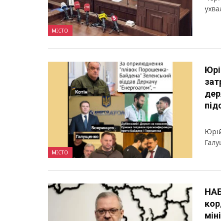
ухва
МІСТО
Юрі
зат
дер
під
Юрій
Галу
МІСТО
НАБ
кор
мін