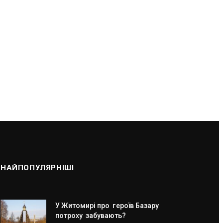
НАЙПОПУЛЯРНІШІ
У Житомирі про героїв Базару
потроху забувають?