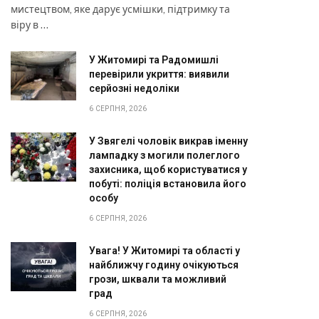
мистецтвом, яке дарує усмішки, підтримку та
віру в …
У Житомирі та Радомишлі
перевірили укриття: виявили
серйозні недоліки
6 СЕРПНЯ, 2026
У Звягелі чоловік викрав іменну
лампадку з могили полеглого
захисника, щоб користуватися у
побуті: поліція встановила його
особу
6 СЕРПНЯ, 2026
Увага! У Житомирі та області у
найближчу годину очікуються
грози, шквали та можливий
град
6 СЕРПНЯ, 2026