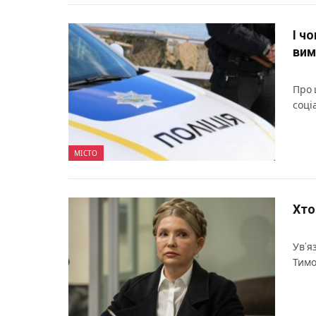
І ч
вим
Про 
соці
МІСТО
Хто
Ув’я
Тимо