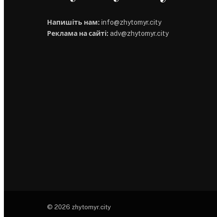
Напишіть нам:
info@zhytomyr.city
Реклама на сайті:
adv@zhytomyr.city
© 2026 zhytomyr.city