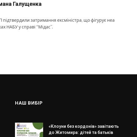
мана Галущенка
П підтвердили затримання ексміністра, що фігурує неа
ках НАБУ у справі “Мідас”.
НАШ ВИБІР
«Клоуни без кордонів» завітають
до Житомира: дітей та батьків