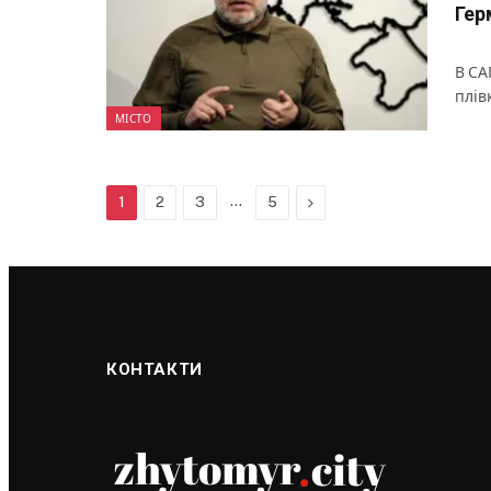
Гер
В СА
плів
МІСТО
…
Next
1
2
3
5
КОНТАКТИ