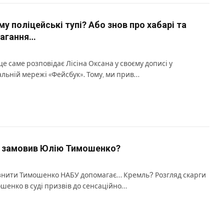
ому поліцейські тупі? Або знов про хабарі та
агання…
це саме розповідає Лісіна Оксана у своєму дописі у
альній мережі «Фейсбук». Тому, ми прив…
 замовив Юлію Тимошенко?
знити Тимошенко НАБУ допомагає… Кремль? Розгляд скарги
шенко в суді призвів до сенсаційно…