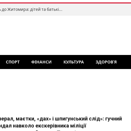
«Клоуни без кордонів» завітають до Житомира: дітей та батьків запрошують на яскраве міжнародне свято
СПОРТ
ФІНАНСИ
КУЛЬТУРА
ЗДОРОВ’Я
нерал, маєтки, «дах» і шпигунський слід»: гучний
ндал навколо екскерівника міліції