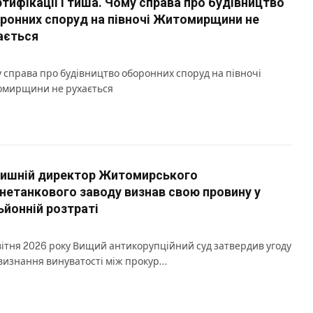
тифікації і тиша. Чому справа про будівництво
ронних споруд на півночі Житомирщини не
ається
 справа про будівництво оборонних споруд на півночі
мирщини не рухається
ишній директор Житомирського
нетанкового заводу визнав свою провину у
ьйонній розтраті
вітня 2026 року Вищий антикорупційний суд затвердив угоду
визнання винуватості між прокур…