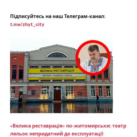
Підписуйтесь на наш Телеграм-канал:
t.me/zhyt_city
«Велика реставрація» по-житомирськи: театр
ляльок непридатний до експлуатації