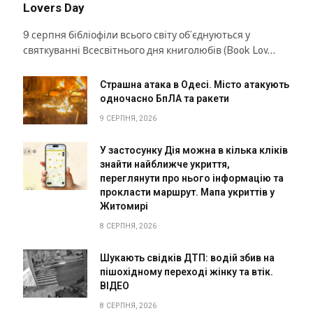
Lovers Day
9 серпня бібліофіли всього світу об’єднуються у
святкуванні Всесвітнього дня книголюбів (Book Lov…
Страшна атака в Одесі. Місто атакують
одночасно БпЛА та ракети
9 СЕРПНЯ, 2026
У застосунку Дія можна в кілька кліків
знайти найближче укриття,
переглянути про нього інформацію та
прокласти маршрут. Мапа укриттів у
Житомирі
8 СЕРПНЯ, 2026
Шукають свідків ДТП: водій збив на
пішохідному переході жінку та втік.
ВІДЕО
8 СЕРПНЯ, 2026