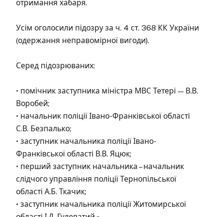
отримання хабаря.
Усім оголосили підозру за ч. 4 ст. 368 КК України
(одержання неправомірної вигоди).
Серед підозрюваних:
• помічник заступника міністра МВС Тетері — В.В.
Воробей;
• начальник поліції Івано-Франківської області
С.В. Безпалько;
• заступник начальника поліції Івано-
Франківської області В.В. Яцюк;
• перший заступник начальника – начальник
слідчого управління поліції Тернопільської
області А.Б. Ткачик;
• заступник начальника поліції Житомирської
області І.Д. Гулеватий.».