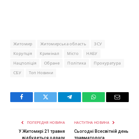
Житомир
Житомирська область
ЗСУ
Корупція
Кримінал
Місто
НАБУ
Нацполіція
Обране
Політика
Прокуратура
СБУ
Топ Новини
Facebook
Twitter
Telegram
WhatsApp
Email
ПОПЕРЕДНЯ НОВИНА
НАСТУПНА НОВИНА
У Житомирі 21 травня
Сьогодні Всесвітній день
відбудеться одразу
травматолога