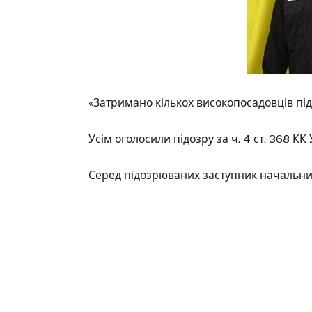
«Затримано кількох високопосадовців пі
Усім оголосили підозру за ч. 4 ст. 368 К
Серед підозрюваних заступник начальник