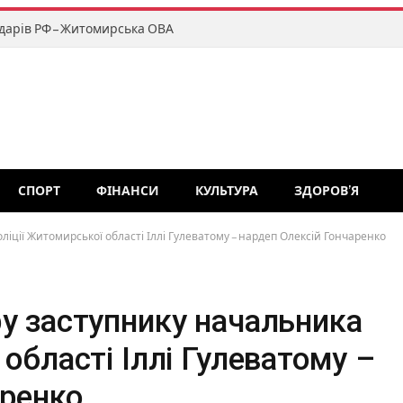
дарів РФ – Житомирська ОВА
СПОРТ
ФІНАНСИ
КУЛЬТУРА
ЗДОРОВ’Я
ліції Житомирської області Іллі Гулеватому – нардеп Олексій Гончаренко
у заступнику начальника
області Іллі Гулеватому –
аренко