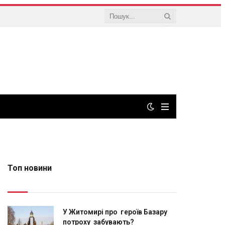
Топ новини
У Житомирі про героїв Базару
потроху забувають?