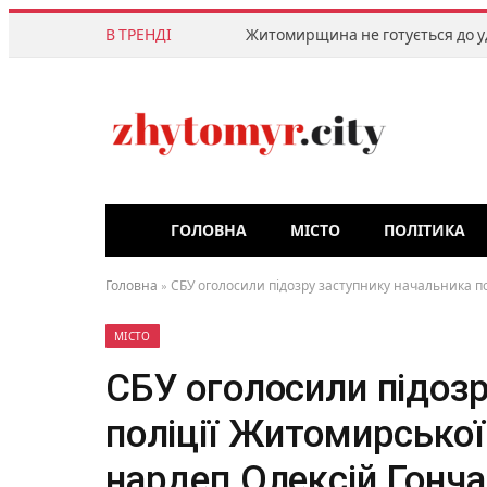
В ТРЕНДІ
Житомирщина не готується до у
ГОЛОВНА
МІСТО
ПОЛІТИКА
Головна
»
СБУ оголосили підозру заступнику начальника по
МІСТО
СБУ оголосили підозр
поліції Житомирської 
нардеп Олексій Гонч