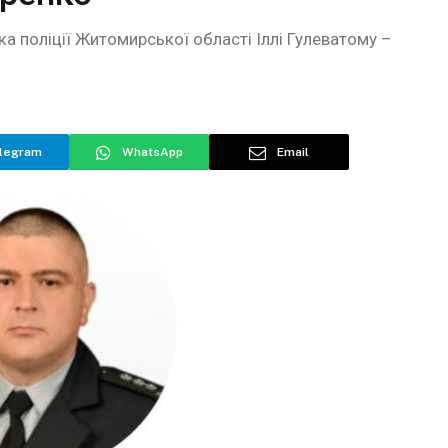
а поліції Житомирської області Іллі Гулеватому –
legram
WhatsApp
Email