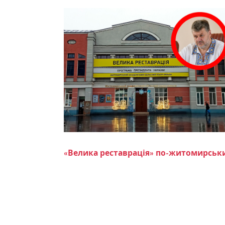
«Велика реставрація» по-житомирськи