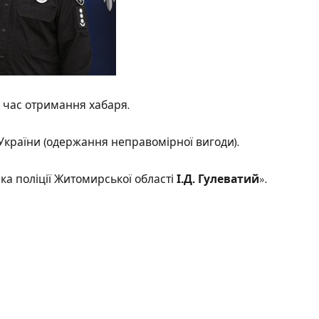
д час отримання хабаря.
К України (одержання неправомірної вигоди).
а поліції Житомирської області
І.Д. Гулеватий
».