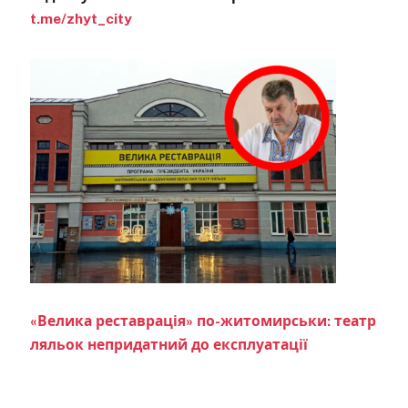
t.me/zhyt_city
«Велика реставрація» по-житомирськи: театр
ляльок непридатний до експлуатації