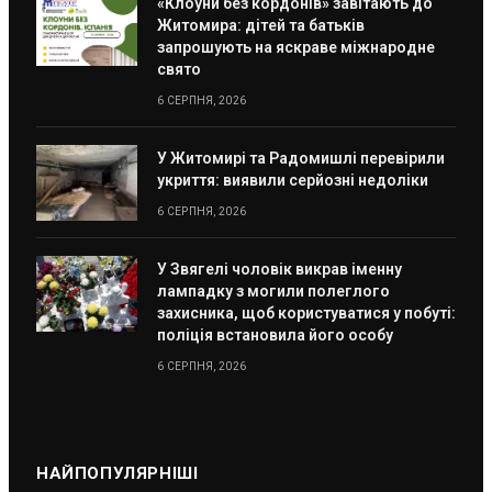
«Клоуни без кордонів» завітають до
Житомира: дітей та батьків
запрошують на яскраве міжнародне
свято
6 СЕРПНЯ, 2026
У Житомирі та Радомишлі перевірили
укриття: виявили серйозні недоліки
6 СЕРПНЯ, 2026
У Звягелі чоловік викрав іменну
лампадку з могили полеглого
захисника, щоб користуватися у побуті:
поліція встановила його особу
6 СЕРПНЯ, 2026
НАЙПОПУЛЯРНІШІ