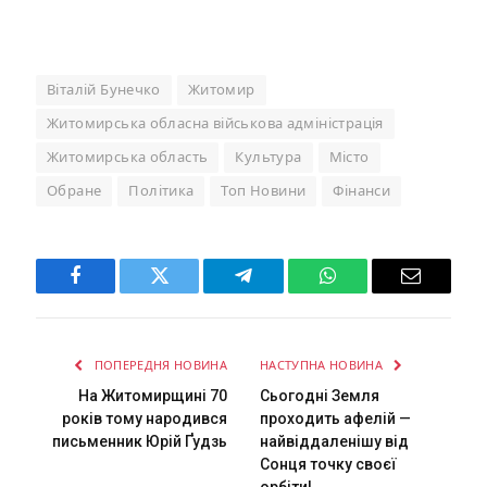
Віталій Бунечко
Житомир
Житомирська обласна військова адміністрація
Житомирська область
Культура
Місто
Обране
Політика
Топ Новини
Фінанси
Facebook
Twitter
Telegram
WhatsApp
Email
ПОПЕРЕДНЯ НОВИНА
НАСТУПНА НОВИНА
На Житомирщині 70
Сьогодні Земля
років тому народився
проходить афелій —
письменник Юрій Ґудзь
найвіддаленішу від
Сонця точку своєї
орбіти!