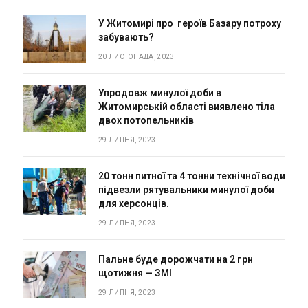
У Житомирі про героїв Базару потроху
забувають?
20 ЛИСТОПАДА, 2023
Упродовж минулої доби в
Житомирській області виявлено тіла
двох потопельників
29 ЛИПНЯ, 2023
20 тонн питної та 4 тонни технічної води
підвезли рятувальники минулої доби
для херсонців.
29 ЛИПНЯ, 2023
Пальне буде дорожчати на 2 грн
щотижня — ЗМІ
29 ЛИПНЯ, 2023