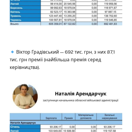
Віктор Градівський — 692 тис. грн, з них 87,1
тис. грн премії (найбільша премія серед
керівництва).