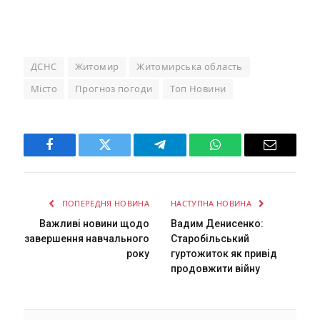
ДСНС
Житомир
Житомирська область
Місто
Прогноз погоди
Топ Новини
Facebook
Twitter
Telegram
WhatsApp
Email
ПОПЕРЕДНЯ НОВИНА
НАСТУПНА НОВИНА
Важливі новини щодо
Вадим Денисенко:
завершення навчального
Старобільський
року
гуртожиток як привід
продовжити війну