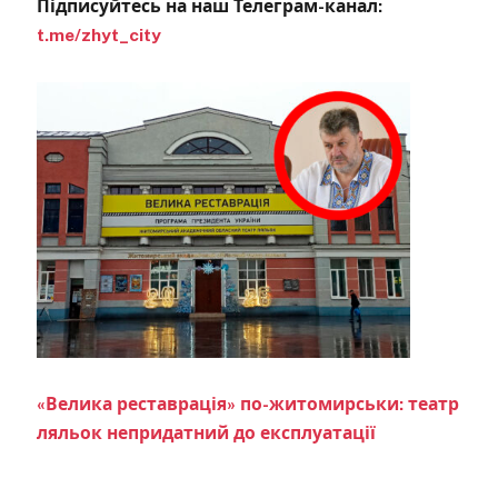
Підписуйтесь на наш Телеграм-канал:
t.me/zhyt_city
«Велика реставрація» по-житомирськи: театр
ляльок непридатний до експлуатації