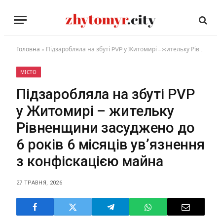
Головна
»
Підзаробляла на збуті PVP у Житомирі – жительку Рівненщини засуджено до 6 років 6 місяців ув’язнення з конфіскацією майна
МІСТО
Підзаробляла на збуті PVP
у Житомирі – жительку
Рівненщини засуджено до
6 років 6 місяців ув’язнення
з конфіскацією майна
27 ТРАВНЯ, 2026