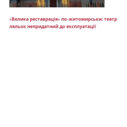
«Велика реставрація» по-житомирськи: театр
ляльок непридатний до експлуатації