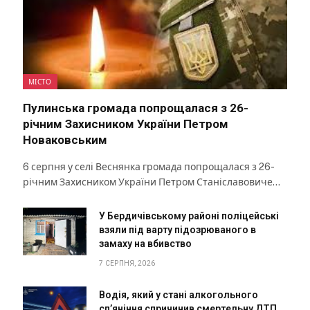
МІСТО
Пулинська громада попрощалася з 26-
річним Захисником України Петром
Новаковським
6 серпня у селі Веснянка громада попрощалася з 26-
річним Захисником України Петром Станіславовиче…
У Бердичівському районі поліцейські
взяли під варту підозрюваного в
замаху на вбивство
7 СЕРПНЯ, 2026
Водія, який у стані алкогольного
сп’яніння спричинив смертельну ДТП