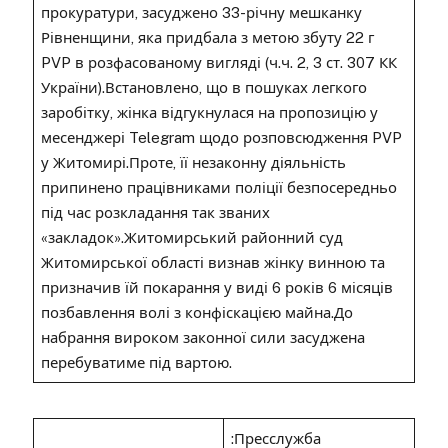
прокуратури, засуджено 33-річну мешканку
Рівненщини, яка придбала з метою збуту 22 г
PVP в розфасованому вигляді (ч.ч. 2, 3 ст. 307 КК
України).Встановлено, що в пошуках легкого
заробітку, жінка відгукнулася на пропозицію у
месенджері Telegram щодо розповсюдження PVP
у Житомирі.Проте, її незаконну діяльність
припинено працівниками поліції безпосередньо
під час розкладання так званих
«закладок».Житомирський районний суд
Житомирської області визнав жінку винною та
призначив їй покарання у виді 6 років 6 місяців
позбавлення волі з конфіскацією майна.До
набрання вироком законної сили засуджена
перебуватиме під вартою.
:Пресслужба