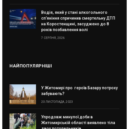
Водія, який у стані алкогольного
сп’яніння спричинив смертельну ДТП
на Коростенщині, засуджено до 8
років позбавлення волі
7 СЕРПНЯ, 2026
НАЙПОПУЛЯРНІШІ
У Житомирі про героїв Базару потроху
забувають?
20 ЛИСТОПАДА, 2023
Упродовж минулої доби в
Житомирській області виявлено тіла
двох потопельників