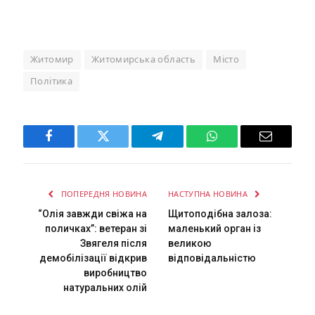
Житомир
Житомирська область
Місто
Політика
Facebook
Twitter
Telegram
WhatsApp
Email
ПОПЕРЕДНЯ НОВИНА
НАСТУПНА НОВИНА
“Олія завжди свіжа на
Щитоподібна залоза:
поличках”: ветеран зі
маленький орган із
Звягеля після
великою
демобілізації відкрив
відповідальністю
виробництво
натуральних олій