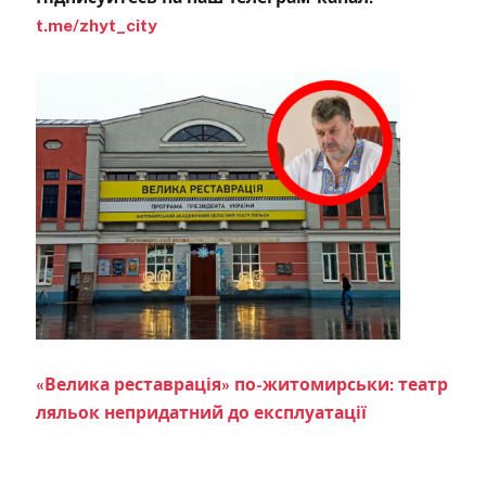
t.me/zhyt_city
«Велика реставрація» по-житомирськи: театр
ляльок непридатний до експлуатації