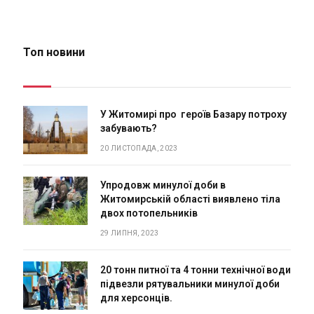
Топ новини
У Житомирі про героїв Базару потроху
забувають?
20 ЛИСТОПАДА, 2023
Упродовж минулої доби в
Житомирській області виявлено тіла
двох потопельників
29 ЛИПНЯ, 2023
20 тонн питної та 4 тонни технічної води
підвезли рятувальники минулої доби
для херсонців.