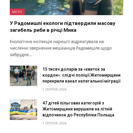
МІСТО
У Радомишлі екологи підтвердили масову
загибель риби в річці Мика
Екологічна інспекція нарешті відреагувала на
численні звернення мешканців Радомишля щодо
забрудне…
15 тисяч доларів за «квиток за
кордон»: слідчі поліції Житомирщини
перекрили канал нелегальної міграції
7 СЕРПНЯ, 2026
47 дітей пільгових категорій з
Житомирщини вирушили на літній
відпочинок до Республіки Польща
7 СЕРПНЯ, 2026