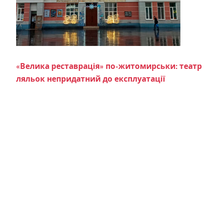
«Велика реставрація» по-житомирськи: театр
ляльок непридатний до експлуатації