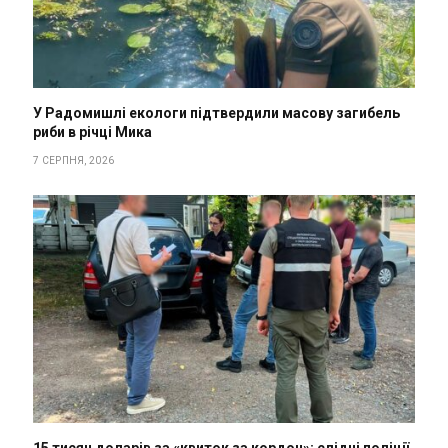
У Радомишлі екологи підтвердили масову загибель
риби в річці Мика
7 СЕРПНЯ, 2026
15 тисяч доларів за «квиток за кордон»: слідчі поліції