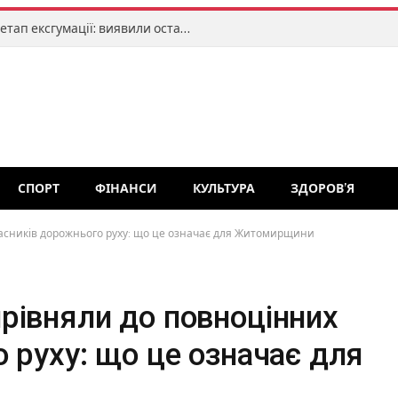
На Волині завершили черговий етап ексгумації: виявили останки 55 людей
СПОРТ
ФІНАНСИ
КУЛЬТУРА
ЗДОРОВ’Я
асників дорожнього руху: що це означає для Житомирщини
рівняли до повноцінних
 руху: що це означає для