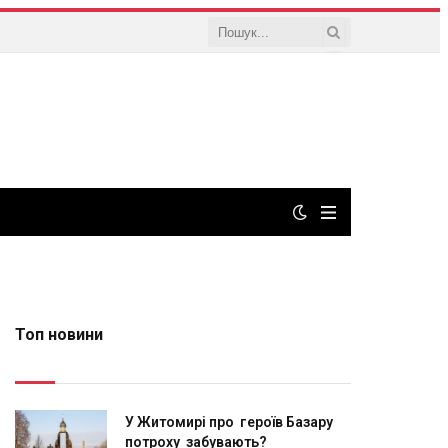
Топ новини
У Житомирі про героїв Базару
потроху забувають?