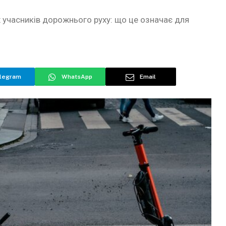
 учасників дорожнього руху: що це означає для
legram
WhatsApp
Email