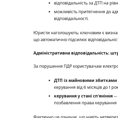
відповідальність за ДТП на рівн
можливість притягнення до адм
відповідальності.
Юристи наголошують: ключовим є визнан
що автоматично підсилює відповідальніст
Адміністративна відповідальність: шт
За порушення ПДР користувачам електрос
ДТП із майновими збитками
керування від 6 місяців до 1 рок
керування у стані сп’яніння
— 
позбавлення права керування на
Фактично це означає, що навіть нетвере