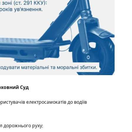
рховний Суд
истувачів електросамокатів до водіїв
л дорожнього руху;