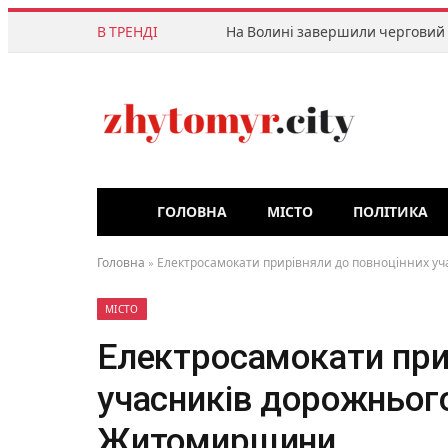
В ТРЕНДІ
ГОЛОВНА
МІСТО
ПОЛІТИКА
Головна
»
Електросамокати прирівняли до повноцінних уч
МІСТО
Електросамокати при
учасників дорожнього
Житомирщини