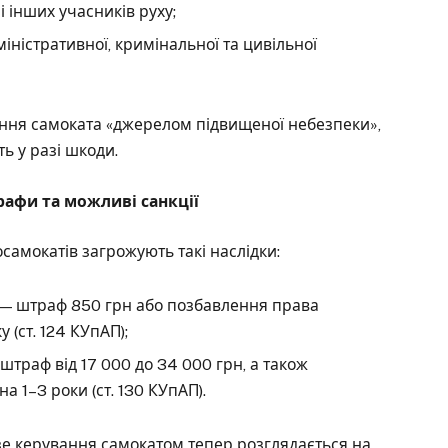
і інших учасників руху;
іністративної, кримінальної та цивільної
ня самоката «джерелом підвищеної небезпеки»,
ь у разі шкоди.
рафи та можливі санкції
амокатів загрожують такі наслідки:
— штраф 850 грн або позбавлення права
у (ст. 124 КУпАП);
штраф від 17 000 до 34 000 грн, а також
 1–3 роки (ст. 130 КУпАП).
зе керування самокатом тепер розглядається на