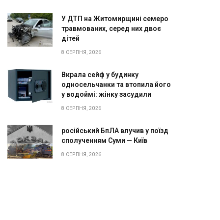
У ДТП на Житомирщині семеро
травмованих, серед них двоє
дітей
8 СЕРПНЯ, 2026
Вкрала сейф у будинку
односельчанки та втопила його
у водоймі: жінку засудили
8 СЕРПНЯ, 2026
російський БпЛА влучив у поїзд
сполученням Суми — Київ
8 СЕРПНЯ, 2026