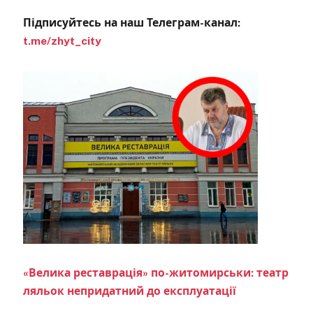
Підписуйтесь на наш Телеграм-канал:
t.me/zhyt_city
«Велика реставрація» по-житомирськи: театр
ляльок непридатний до експлуатації