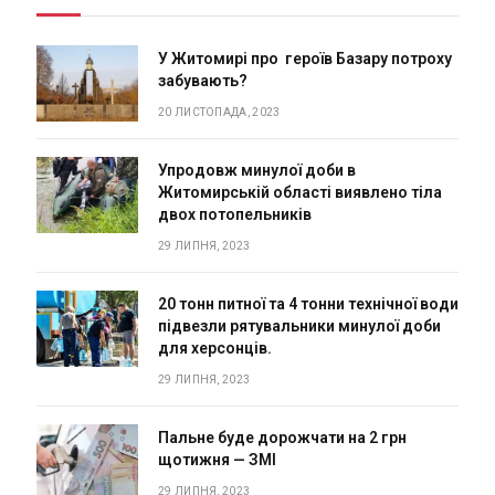
У Житомирі про героїв Базару потроху
забувають?
20 ЛИСТОПАДА, 2023
Упродовж минулої доби в
Житомирській області виявлено тіла
двох потопельників
29 ЛИПНЯ, 2023
20 тонн питної та 4 тонни технічної води
підвезли рятувальники минулої доби
для херсонців.
29 ЛИПНЯ, 2023
Пальне буде дорожчати на 2 грн
щотижня — ЗМІ
29 ЛИПНЯ, 2023