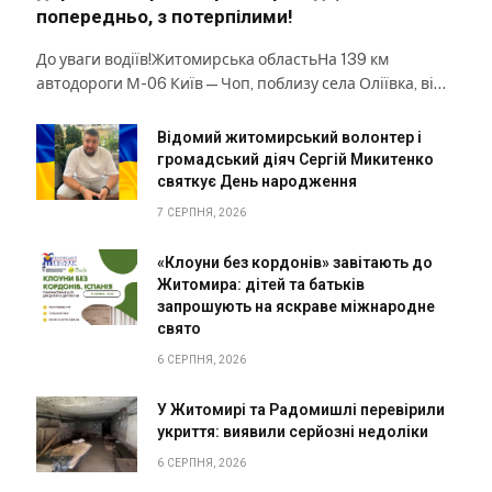
попередньо, з потерпілими!
До уваги водіїв!Житомирська областьНа 139 км
автодороги М-06 Київ — Чоп, поблизу села Оліївка, ві…
Відомий житомирський волонтер і
громадський діяч Сергій Микитенко
святкує День народження
7 СЕРПНЯ, 2026
«Клоуни без кордонів» завітають до
Житомира: дітей та батьків
запрошують на яскраве міжнародне
свято
6 СЕРПНЯ, 2026
У Житомирі та Радомишлі перевірили
укриття: виявили серйозні недоліки
6 СЕРПНЯ, 2026