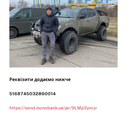
Реквізити додаємо нижче
5168745032860014
https://send.monobank.ua/jar/9LMp3ynrjv