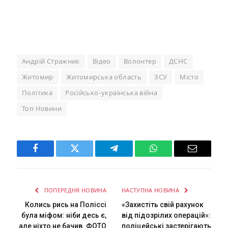
Андрій Стражник
Відео
Волонтер
ДСНС
Житомир
Житомирська область
ЗСУ
Місто
Політика
Російсько-українська війна
Топ Новини
Facebook
Twitter
Telegram
WhatsApp
Email
ПОПЕРЕДНЯ НОВИНА
НАСТУПНА НОВИНА
Колись рись на Поліссі
«Захистіть свій рахунок
була міфом: ніби десь є,
від підозрілих операцій»:
але ніхто не бачив. ФОТО
поліцейські застерігають