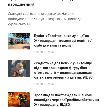
народження!
Сьогодні свої іменини відзначає Наталія
Володимирівна Янчук — педагогиня, викладач
української м…
Булінг у Гранітненському ліцеї на
Житомирщині: коментарі освітньої
омбудсменки та поліції
9 СЕРПНЯ, 2026
«Радість не для всіх?»: у Житомирі
підлітки пошкодили фігуру біля
стоматології — власниця закликає
батьків поговорити з дітьми. ВІДЕО
9 СЕРПНЯ, 2026
Троє людей постраждали цієї ночі
внаслідок чергової російської атаки на
Житомирщину. ВІДЕО