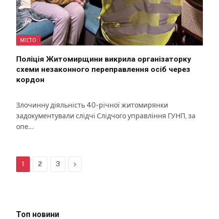
МІСТО
Поліція Житомирщини викрила організаторку
схеми незаконного переправлення осіб через
кордон
Злочинну діяльність 40-річної житомирянки
задокументували слідчі Слідчого управління ГУНП, за
опе…
Next
1
2
3
Топ новини