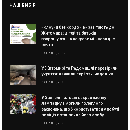
НАШ ВИБІР
«Клоуни без кордонів» завітають до
Житомира: дітей та батьків
запрошують на яскраве міжнародне
свято
6 СЕРПНЯ, 2026
У Житомирі та Радомишлі перевірили
укриття: виявили серйозні недоліки
6 СЕРПНЯ, 2026
У Звягелі чоловік викрав іменну
лампадку з могили полеглого
захисника, щоб користуватися у побуті:
поліція встановила його особу
6 СЕРПНЯ, 2026