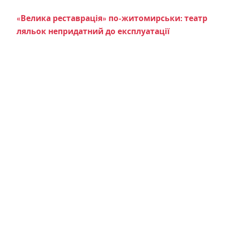
«Велика реставрація» по-житомирськи: театр
ляльок непридатний до експлуатації