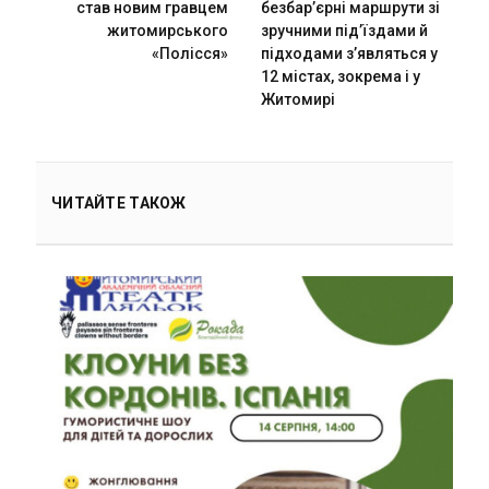
став новим гравцем
безбар’єрні маршрути зі
житомирського
зручними під’їздами й
«Полісся»
підходами з’являться у
12 містах, зокрема і у
Житомирі
ЧИТАЙТЕ ТАКОЖ