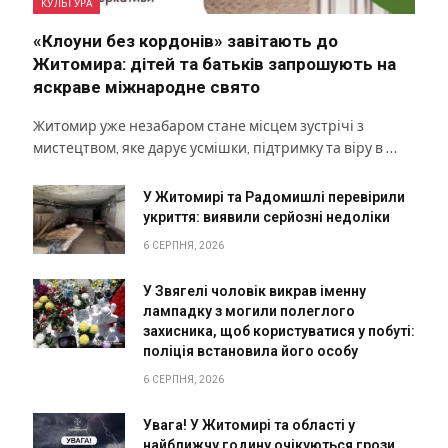
КУЛЬТУРА
«Клоуни без кордонів» завітають до
Житомира: дітей та батьків запрошують на
яскраве міжнародне свято
Житомир уже незабаром стане місцем зустрічі з
мистецтвом, яке дарує усмішки, підтримку та віру в …
У Житомирі та Радомишлі перевірили
укриття: виявили серйозні недоліки
6 СЕРПНЯ, 2026
У Звягелі чоловік викрав іменну
лампадку з могили полеглого
захисника, щоб користуватися у побуті:
поліція встановила його особу
6 СЕРПНЯ, 2026
Увага! У Житомирі та області у
найближчу годину очікуються грози,