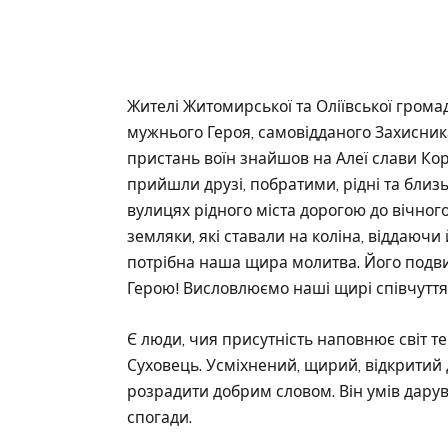
Жителі Житомирської та Оліївської грома
мужнього Героя, самовідданого Захисни
пристань воїн знайшов на Алеї слави Ко
прийшли друзі, побратими, рідні та близьк
вулицях рідного міста дорогою до вічн
земляки, які ставали на коліна, віддаюч
потрібна наша щира молитва. Його подвиг
Герою! Висловлюємо наші щирі співчуття
Є люди, чия присутність наповнює світ т
Суховець. Усміхнений, щирий, відкритий 
розрадити добрим словом. Він умів дарува
спогади.