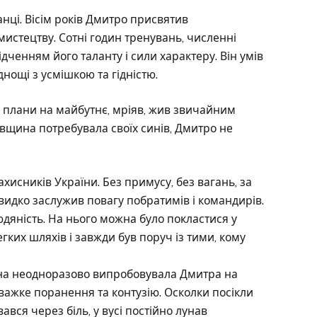
нці. Вісім років Дмитро присвятив
стецтву. Сотні годин тренувань, численні
дченням його таланту і сили характеру. Він умів
нощі з усмішкою та гідністю.
в плани на майбутнє, мріяв, жив звичайним
івщина потребувала своїх синів, Дмитро не
ахисників України. Без примусу, без вагань, за
швидко заслужив повагу побратимів і командирів.
людяність. На нього можна було покластися у
гких шляхів і завжди був поруч із тими, кому
ійна неодноразово випробовувала Дмитра на
 важке поранення та контузію. Осколки посікли
ався через біль, у вусі постійно лунав