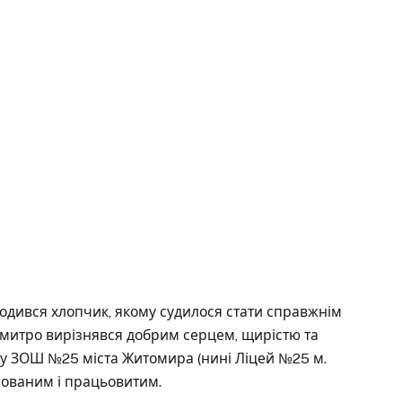
родився хлопчик, якому судилося стати справжнім
 Дмитро вирізнявся добрим серцем, щирістю та
 у ЗОШ №25 міста Житомира (нині Ліцей №25 м.
мованим і працьовитим.