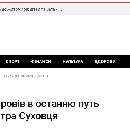
«Клоуни без кордонів» завітають до Житомира: дітей та батьків запрошують на яскраве міжнародне свято
СПОРТ
ФІНАНСИ
КУЛЬТУРА
ЗДОРОВ’Я
я-Захисника Дмитра Суховця
ровів в останню путь
тра Суховця