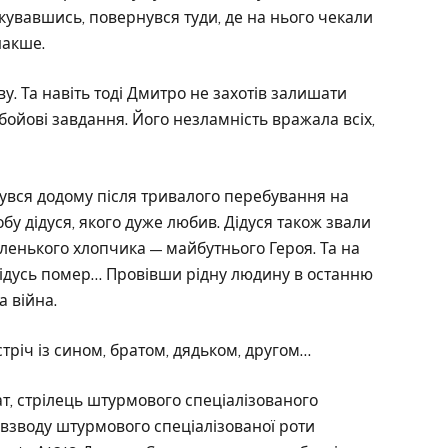
ікувавшись, повернувся туди, де на нього чекали
накше.
у. Та навіть тоді Дмитро не захотів залишати
бойові завдання. Його незламність вражала всіх,
нувся додому після тривалого перебування на
бу дідуся, якого дуже любив. Дідуся також звали
ленького хлопчика — майбутнього Героя. Та на
ідусь помер… Провівши рідну людину в останню
а війна.
стріч із сином, братом, дядьком, другом…
т, стрілець штурмового спеціалізованого
 взводу штурмового спеціалізованої роти