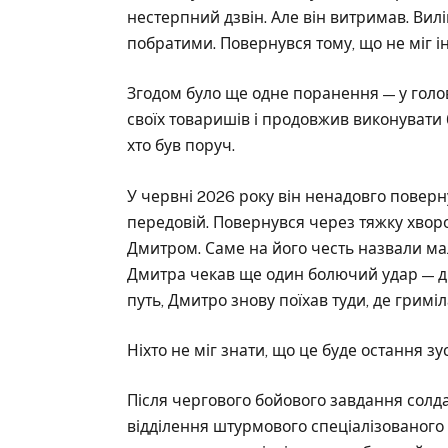
нестерпний дзвін. Але він витримав. Вил
побратими. Повернувся тому, що не міг і
Згодом було ще одне поранення — у голов
своїх товаришів і продовжив виконувати 
хто був поруч.
У червні 2026 року він ненадовго повер
передовій. Повернувся через тяжку хворо
Дмитром. Саме на його честь назвали ма
Дмитра чекав ще один болючий удар — д
путь, Дмитро знову поїхав туди, де гриміл
Ніхто не міг знати, що це буде остання зу
Після чергового бойового завдання солда
відділення штурмового спеціалізованого