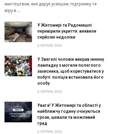
мистецтвом, яке дарує усмішки, підтримку та
віру в …
У Житомирі та Радомишлі
перевірили укриття: виявили
серйозні недоліки
6 СЕРПНЯ, 2026
У Звягелі чоловік викрав іменну
лампадку з могили полеглого
захисника, щоб користуватися у
побуті: поліція встановила його
особу
6 СЕРПНЯ, 2026
Увага! У Житомирі та області у
найближчу годину очікуються
грози, шквали та можливий
град
6 СЕРПНЯ, 2026