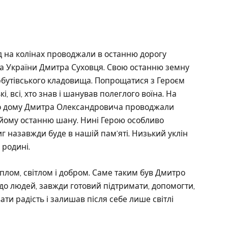
д на колінах проводжали в останню дорогу
ка України Дмитра Суховця. Свою останню земну
рбутівського кладовища. Попрощатися з Героєм
і, всі, хто знав і шанував полеглого воїна. На
ого дому Дмитра Олександровича проводжали
и йому останню шану. Нині Герою особливо
 назавжди буде в нашій пам’яті. Низький уклін
 родині.
еплом, світлом і добром. Саме таким був Дмитро
до людей, завжди готовий підтримати, допомогти,
ти радість і залишав після себе лише світлі