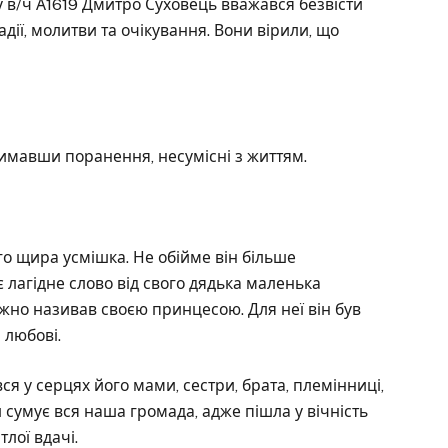
 в/ч А1619 Дмитро Суховець вважався безвісти
адії, молитви та очікування. Вони вірили, що
римавши поранення, несумісні з життям.
го щира усмішка. Не обійме він більше
 лагідне слово від свого дядька маленька
ніжно називав своєю принцесою. Для неї він був
 любові.
я у серцях його мами, сестри, брата, племінниці,
ми сумує вся наша громада, адже пішла у вічність
тлої вдачі.