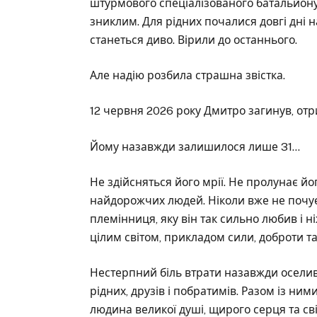
штурмового спеціалізованого батальйону
зниклим. Для рідних почалися довгі дні н
станеться диво. Вірили до останнього.
Але надію розбила страшна звістка.
12 червня 2026 року Дмитро загинув, от
Йому назавжди залишилося лише 31…
Не здійсняться його мрії. Не пролунає йо
найдорожчих людей. Ніколи вже не почує
племінниця, яку він так сильно любив і 
цілим світом, прикладом сили, доброти та
Нестерпний біль втрати назавжди оселивс
рідних, друзів і побратимів. Разом із ни
людина великої душі, щирого серця та сві