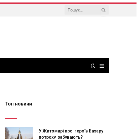
Топ новини
У Житомирі про героїв Базару
потроху забувають?