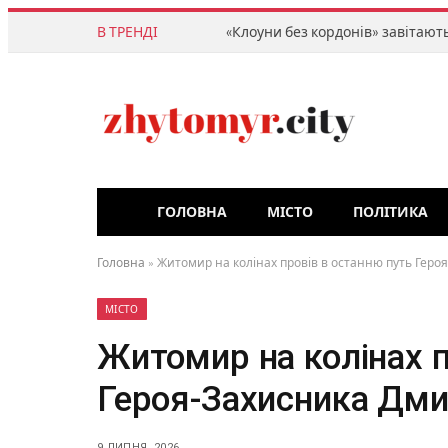
В ТРЕНДІ
ГОЛОВНА
МІСТО
ПОЛІТИКА
Головна
»
Житомир на колінах провів в останню путь Геро
МІСТО
Житомир на колінах п
Героя-Захисника Дми
9 ЛИПНЯ, 2026