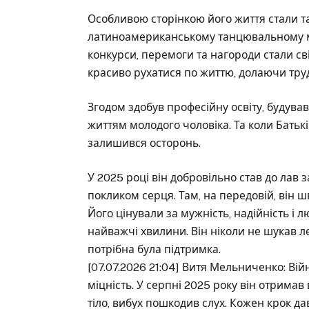
Особливою сторінкою його життя стали та
латиноамериканському танцювальному ми
конкурси, перемоги та нагороди стали сві
красиво рухатися по життю, долаючи труд
Згодом здобув професійну освіту, будува
життям молодого чоловіка. Та коли Батьк
залишився осторонь.
У 2025 році він добровільно став до лав з
покликом серця. Там, на передовій, він 
Його цінували за мужність, надійність і 
найважчі хвилини. Він ніколи не шукав ле
потрібна була підтримка.
[07.07.2026 21:04] Витя Мельниченко: В
міцність. У серпні 2025 року він отримав
тіло, вибух пошкодив слух. Кожен крок дав