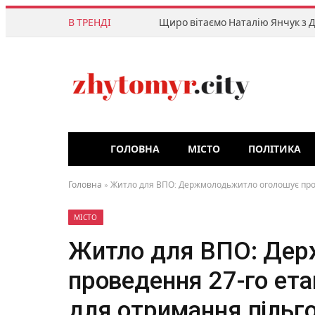
В ТРЕНДІ
Щиро вітаємо Наталію Янчук з 
ГОЛОВНА
МІСТО
ПОЛІТИКА
Головна
»
Житло для ВПО: Держмолодьжитло оголошує прове
МІСТО
Житло для ВПО: Дер
проведення 27-го ета
для отримання пільго