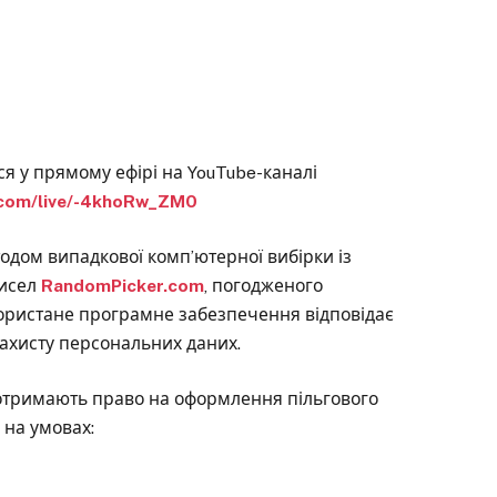
ся у прямому ефірі на YouTube-каналі
.com/live/-4khoRw_ZM0
одом випадкової комп’ютерної вибірки із
чисел
RandomPicker.com
, погодженого
ристане програмне забезпечення відповідає
захисту персональних даних.
 отримають право на оформлення пільгового
 на умовах: