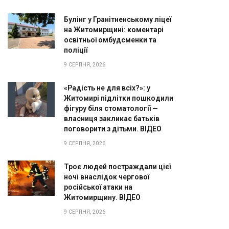
Булінг у Гранітненському ліцеї
на Житомирщині: коментарі
освітньої омбудсменки та
поліції
9 СЕРПНЯ, 2026
«Радість не для всіх?»: у
Житомирі підлітки пошкодили
фігуру біля стоматології —
власниця закликає батьків
поговорити з дітьми. ВІДЕО
9 СЕРПНЯ, 2026
Троє людей постраждали цієї
ночі внаслідок чергової
російської атаки на
Житомирщину. ВІДЕО
9 СЕРПНЯ, 2026