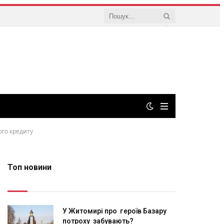
ого кредиту
Топ новини
У Житомирі про героїв Базару
потроху забувають?