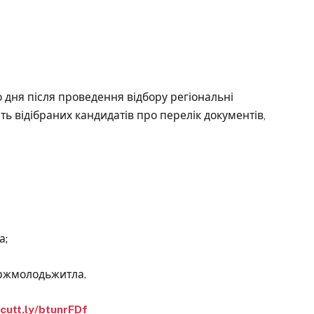
 дня після проведення відбору регіональні
 відібраних кандидатів про перелік документів,
а;
ержмолодьжитла.
/cutt.ly/btunrFDf