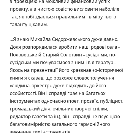
з проекцією на можливий фінансовий успіх
проекту, а з чистою совістю висловити наболіле
так, як тобі здається правильним і в міру твого
таланту цікавим.
…Я знаю Михайла Сидоржевського дуже давно.
Доля розпорядилася зробити наші родові села –
Половецьке й Старий Солотвин – сусідніми, по-
сусідськи ми почуваємося з ним і в літературі.
Якось на презентації його краєзнавчо-історичної
книги я сказав, що розхоже словосполучення
«людина-оркестр» дуже підходить до його
особистості. Він і справді грає на багатьох
інструментах одночасно (поет, прозаїк, публіцист,
громадський діяч, очільник творчої спілки,
редактор газети та ін.), він і справді не псує цією
багатовимірністю загального гармонійного
звучання тих інструментів…