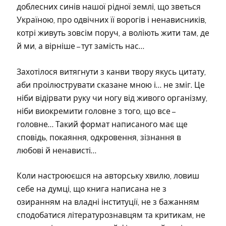
доблесних синів нашої рідної землі, що зветься
Україною, про одвічних її ворогів і ненависників,
котрі живуть зовсім поруч, а воліють жити там, де
й ми, а вірніше – тут замість нас…
Захотілося витягнути з канви твору якусь цитату,
аби проілюструвати сказане мною і… не зміг. Це
ніби відірвати руку чи ногу від живого організму,
ніби виокремити головне з того, що все –
головне… Такий формат написаного має ще
сповідь, покаяння, одкровення, зізнання в
любові й ненависті…
Коли настроюєшся на авторську хвилю, ловиш
себе на думці, що книга написана не з
озиранням на владні інституції, не з бажанням
сподобатися літературознавцям та критикам, не