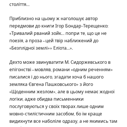
століття…
Приблизно на цьому ж наголошує автор
передмови до книги Ігор Бондар-Терещенко:
«Тривалий рваний зойк… попри те, що це не
поезія, а проза – цей твір наближений до
«Безплідної землі»» Еліота…».
Дехто може звинуватити М. Сидоржевського в
епігонстві – мовляв, романи «одним реченням»
писалися і до нього, згадати хоча б нашого
земляка Євгена Пашковського» з його
«Щоденним жезлом», але в цьому немає жодної
логіки, адже обидва письменники
послуговуються у своїх творах лише одним
мовно-стилістичним засобом, бо їм краще
видихнути все наболіле одразу, а не якимись там