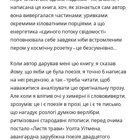
написана ця книга, хоч, як зізнається сам автор,
вона вивергалася частинами, уривками,
окремими кіловатними порціями, а що
енергетика «єдиного потоку свідомості»
поповнювала себе завдяки ніби встромленим
пером у космічну розетку – це безсумнівно…
Коли автор дарував мені цю книгу, я сказав
йому, що якби це була поезія, я точно б написав
на неї рецензію, а так – треба читати, щоб
наважитися аналізувати цю оригінальну прозу.
Але коли я вліпив очі у химерні її слововиверти,
зрозумів: це і є поезія в прозі, це і є те письмо,
що нагадує розлогі думкою верлібри,
ритмізовані стародавні літописи, перед очима
постало «Листя трави» Уолта Уїтмена,
авангардна зарубіжна поезія двадцятого