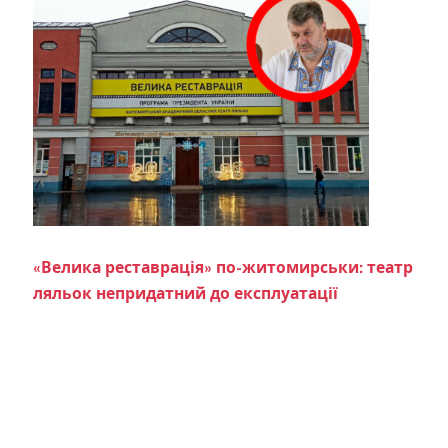
«Велика реставрація» по-житомирськи: театр
ляльок непридатний до експлуатації