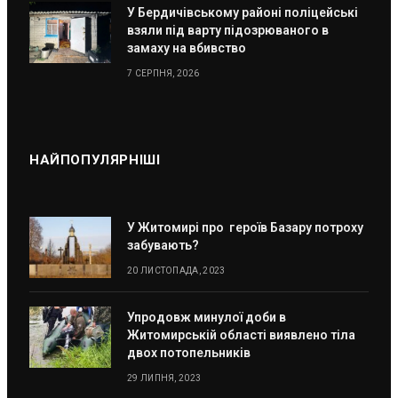
У Бердичівському районі поліцейські
взяли під варту підозрюваного в
замаху на вбивство
7 СЕРПНЯ, 2026
НАЙПОПУЛЯРНІШІ
У Житомирі про героїв Базару потроху
забувають?
20 ЛИСТОПАДА, 2023
Упродовж минулої доби в
Житомирській області виявлено тіла
двох потопельників
29 ЛИПНЯ, 2023