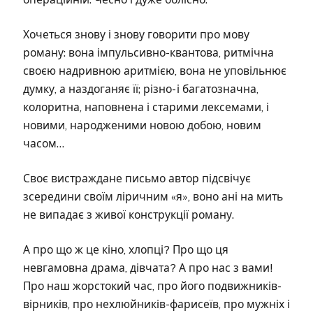
Хочеться знову і знову говорити про мову
роману: вона імпульсивно-квантова, ритмічна
своєю надривною аритмією, вона не уповільнює
думку, а наздоганяє її; різно- і багатозначна,
колоритна, наповнена і старими лексемами, і
новими, народженими новою добою, новим
часом…
Своє вистраждане письмо автор підсвічує
зсередини своїм ліричним «я», воно ані на мить
не випадає з живої конструкції роману.
А про що ж це кіно, хлопці? Про що ця
невгамовна драма, дівчата? А про нас з вами!
Про наш жорстокий час, про його подвижників-
вірників, про нехлюйників-фарисеїв, про мужніх і