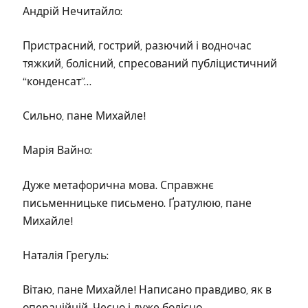
Андрій Нечитайло:
Пристрасний, гострий, разючий і водночас
тяжкий, болісний, спресований публіцистичний
“конденсат”…
Сильно, пане Михайле!
Марія Вайно:
Дуже метафорична мова. Справжнє
письменницьке письмено. Ґратулюю, пане
Михайле!
Наталія Грегуль:
Вітаю, пане Михайле! Написано правдиво, як в
операційній. Чесно і дуже болісно.