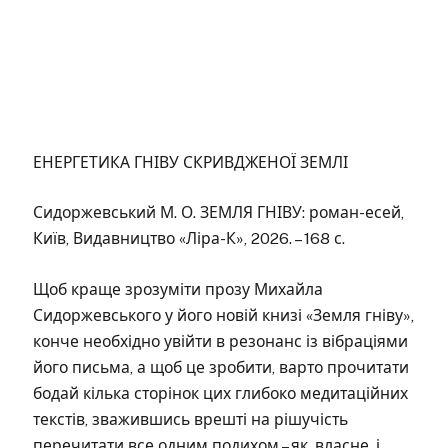
ЕНЕРГЕТИКА ГНІВУ СКРИВДЖЕНОЇ ЗЕМЛІ
Сидоржевський М. О. ЗЕМЛЯ ГНІВУ: роман-есей,
Київ, Видавництво «Ліра-К», 2026. – 168 с.
Щоб краще зрозуміти прозу Михайла
Сидоржевського у його новій книзі «Земля гніву»,
конче необхідно увійти в резонанс із вібраціями
його письма, а щоб це зробити, варто прочитати
бодай кілька сторінок цих глибоко медитаційних
текстів, зважившись врешті на рішучість
перечитати все одним подихом – як, власне, і