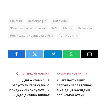
Біженці
Демографія
Житомир
Житомирська область
ЗСУ
Місто
Політика
Російсько-українська війна
Топ Новини
Facebook
Twitter
Telegram
WhatsApp
Email
ПОПЕРЕДНЯ НОВИНА
НАСТУПНА НОВИНА
Для житомирців
У багатьох наших
запустили гарячу лінію
регіонах зараз триває
юридичних консультацій
ліквідація наслідків
щодо дитячих виплат
російської атаки