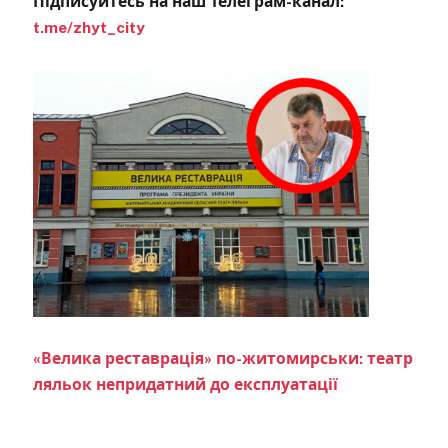
Підписуйтесь на наш Телеграм-канал:
t.me/zhyt_city
«Велика реставрація» по-житомирськи: театр
ляльок непридатний до експлуатації