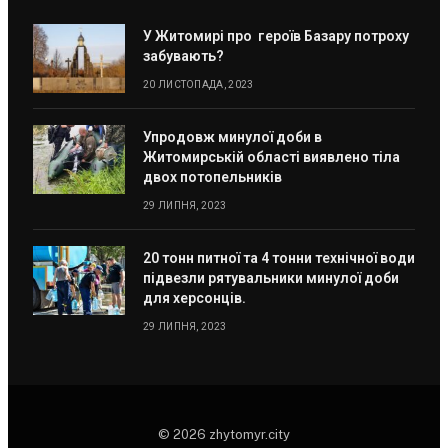
У Житомирі про героїв Базару потроху
забувають?
20 ЛИСТОПАДА, 2023
Упродовж минулої доби в
Житомирській області виявлено тіла
двох потопельників
29 ЛИПНЯ, 2023
20 тонн питної та 4 тонни технічної води
підвезли рятувальники минулої доби
для херсонців.
29 ЛИПНЯ, 2023
© 2026 zhytomyr.city