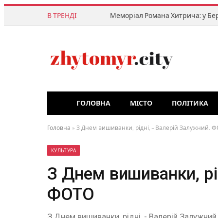
В ТРЕНДІ
ГОЛОВНА
МІСТО
ПОЛІТИКА
Головна
»
З Днем вишиванки, рідні, – Валерій Залужний. 
КУЛЬТУРА
З Днем вишиванки, рі
ФОТО
З Днем вишиванки, рідні, - Валерій Залужни