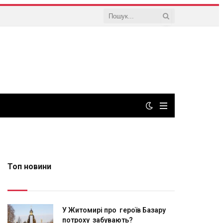
Топ новини
У Житомирі про героїв Базару
потроху забувають?