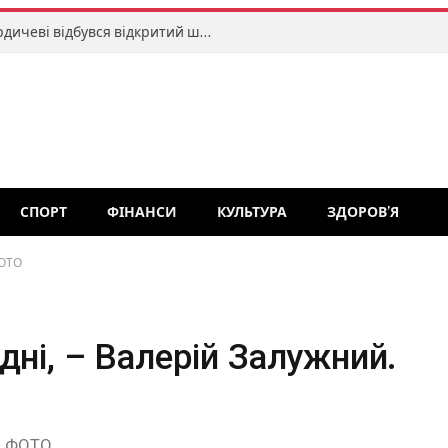
Меморіал Романа Хитрича: у Бердичеві відбувся відкритий шаховий турнір
СПОРТ
ФІНАНСИ
КУЛЬТУРА
ЗДОРОВ’Я
ФОТО
дні, – Валерій Залужний.
й. ФОТО