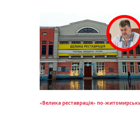
«Велика реставрація» по-житомирськи