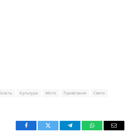
бласть
Культура
Місто
Привітання
Свято
Facebook
Twitter
Telegram
WhatsApp
Email