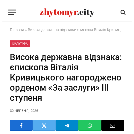
Головна
»
Висока державна відзнака: єпископа Віталія Кривицького нагороджено орденом «За заслуги» ІІІ ступеня
КУЛЬТУРА
Висока державна відзнака:
єпископа Віталія
Кривицького нагороджено
орденом «За заслуги» ІІІ
ступеня
30 ЧЕРВНЯ, 2026