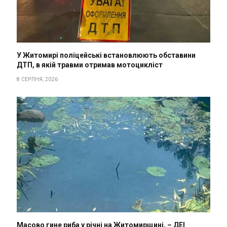
У Житомирі поліцейські встановлюють обставини
ДТП, в якій травми отримав мотоцикліст
8 СЕРПНЯ, 2026
Масово гине риба у річні на Житомирщині, – ДЕІ