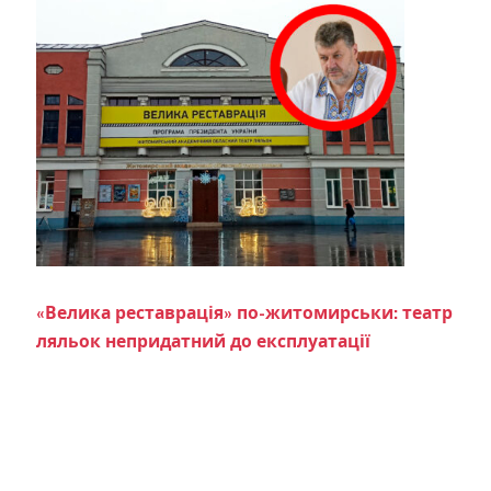
«Велика реставрація» по-житомирськи: театр
ляльок непридатний до експлуатації