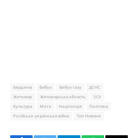
Бердичів
Вибух
Вибух газу
ДСНС
Житомир
Житомирська область
ЗСУ
Культура
Місто
Нацполіція
Політика
Російсько-українська війна
Топ Новини