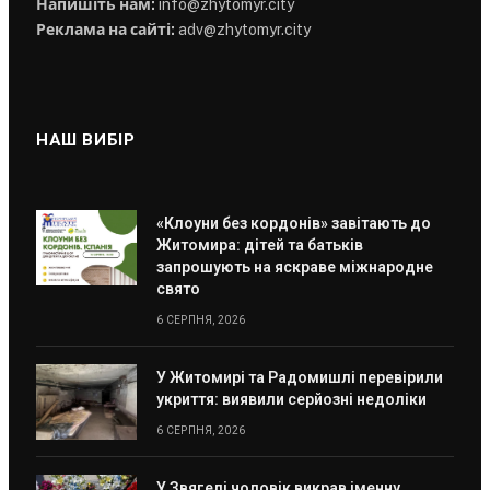
Напишіть нам:
info@zhytomyr.city
Реклама на сайті:
adv@zhytomyr.city
НАШ ВИБІР
«Клоуни без кордонів» завітають до
Житомира: дітей та батьків
запрошують на яскраве міжнародне
свято
6 СЕРПНЯ, 2026
У Житомирі та Радомишлі перевірили
укриття: виявили серйозні недоліки
6 СЕРПНЯ, 2026
У Звягелі чоловік викрав іменну