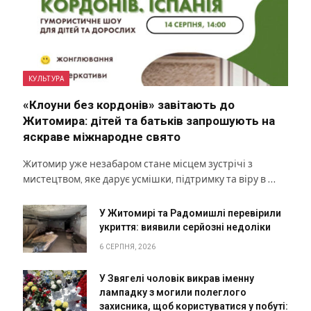
КУЛЬТУРА
«Клоуни без кордонів» завітають до
Житомира: дітей та батьків запрошують на
яскраве міжнародне свято
Житомир уже незабаром стане місцем зустрічі з
мистецтвом, яке дарує усмішки, підтримку та віру в …
У Житомирі та Радомишлі перевірили
укриття: виявили серйозні недоліки
6 СЕРПНЯ, 2026
У Звягелі чоловік викрав іменну
лампадку з могили полеглого
захисника, щоб користуватися у побуті: