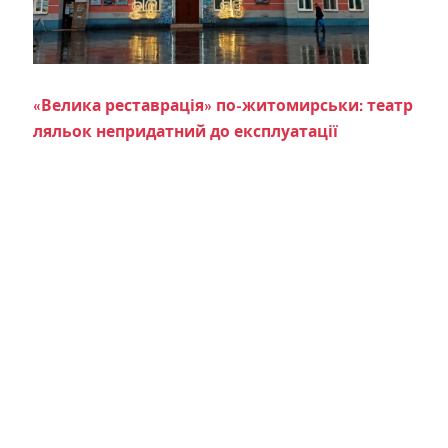
«Велика реставрація» по-житомирськи: театр
ляльок непридатний до експлуатації