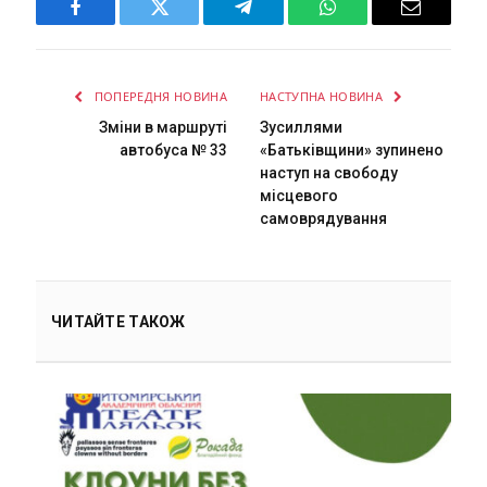
Facebook
Twitter
Telegram
WhatsApp
Email
ПОПЕРЕДНЯ НОВИНА
НАСТУПНА НОВИНА
Зміни в маршруті
Зусиллями
автобуса № 33
«Батьківщини» зупинено
наступ на свободу
місцевого
самоврядування
ЧИТАЙТЕ ТАКОЖ