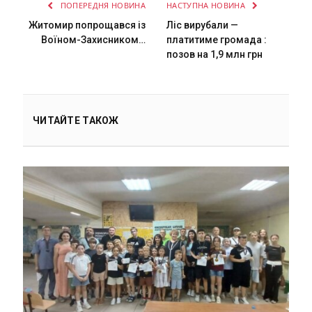
ПОПЕРЕДНЯ НОВИНА
НАСТУПНА НОВИНА
Житомир попрощався із
Ліс вирубали —
Воїном-Захисником…
платитиме громада :
позов на 1,9 млн грн
ЧИТАЙТЕ ТАКОЖ