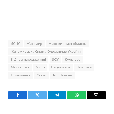
ДСНС
Житомир
Житомирська область
Житомирська Спілка Художників України
З Днем народження!
ЗСУ
Культура
Мистецтво
Місто
Нацполіція
Політика
Привітання
Свято
Топ Новини
Facebook
Twitter
Telegram
WhatsApp
Email