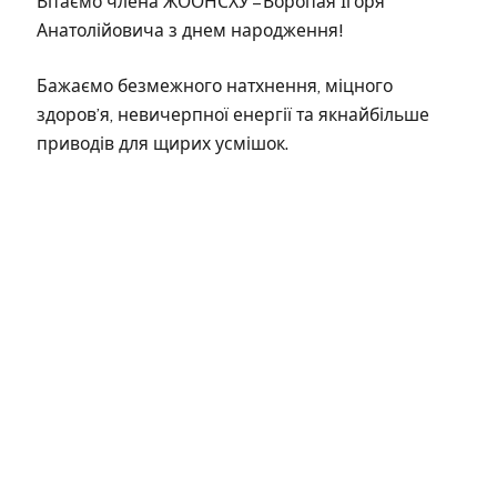
Вітаємо члена ЖООНСХУ – Воропая Ігоря
Анатолійовича з днем народження!
Бажаємо безмежного натхнення, міцного
здоров’я, невичерпної енергії та якнайбільше
приводів для щирих усмішок.