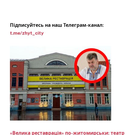
Підписуйтесь на наш Телеграм-канал:
t.me/zhyt_city
«Велика реставрація» по-житомирськи: театр