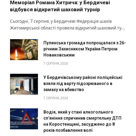
Меморіал Романа Хитрича: у Бердичеві
відбувся відкритий шаховий турнір
Сьогодні, 7 серпня, у Бердичеві Федерація шахів
Житомирської області провела відкритий шаховий ту…
Пулинська громада попрощалася з 26-
річним Захисником України Петром
Новаковським
7 СЕРПНЯ, 2026
У Бердичівському районі поліцейські
взяли під варту підозрюваного в
замаху на вбивство
7 СЕРПНЯ, 2026
Водія, який у стані алкогольного
сп’яніння спричинив смертельну ДТП
на Коростенщині, засуджено до 8
років позбавлення волі