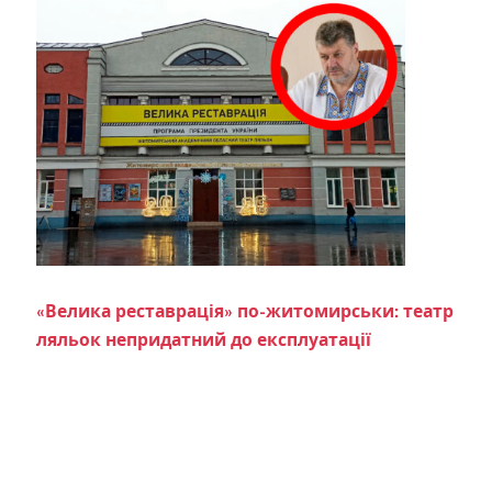
«Велика реставрація» по-житомирськи: театр
ляльок непридатний до експлуатації