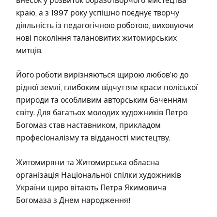
внесок у розвиток образотворчого мистецтва
краю, а з 1997 року успішно поєднує творчу
діяльність із педагогічною роботою, виховуючи
нові покоління талановитих житомирських
митців.
Його роботи вирізняються щирою любов’ю до
рідної землі, глибоким відчуттям краси поліської
природи та особливим авторським баченням
світу. Для багатьох молодих художників Петро
Богомаз став наставником, прикладом
професіоналізму та відданості мистецтву.
Житомиряни та Житомирська обласна
організація Національної спілки художників
України щиро вітають Петра Якимовича
Богомаза з Днем народження!