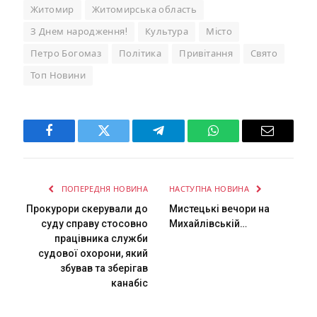
Житомир
Житомирська область
З Днем народження!
Культура
Місто
Петро Богомаз
Політика
Привітання
Свято
Топ Новини
Facebook
Twitter
Telegram
WhatsApp
Email
ПОПЕРЕДНЯ НОВИНА
НАСТУПНА НОВИНА
Прокурори скерували до
Мистецькі вечори на
суду справу стосовно
Михайлівській…
працівника служби
судової охорони, який
збував та зберігав
канабіс