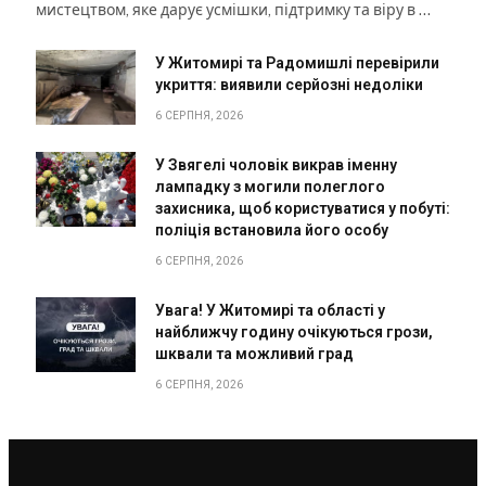
мистецтвом, яке дарує усмішки, підтримку та віру в …
У Житомирі та Радомишлі перевірили
укриття: виявили серйозні недоліки
6 СЕРПНЯ, 2026
У Звягелі чоловік викрав іменну
лампадку з могили полеглого
захисника, щоб користуватися у побуті:
поліція встановила його особу
6 СЕРПНЯ, 2026
Увага! У Житомирі та області у
найближчу годину очікуються грози,
шквали та можливий град
6 СЕРПНЯ, 2026