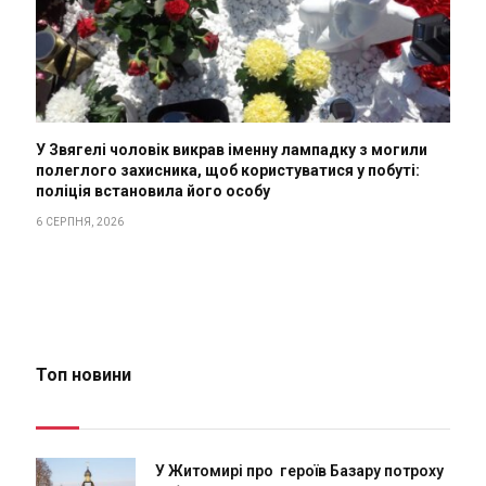
У Звягелі чоловік викрав іменну лампадку з могили
полеглого захисника, щоб користуватися у побуті:
поліція встановила його особу
6 СЕРПНЯ, 2026
Топ новини
У Житомирі про героїв Базару потроху