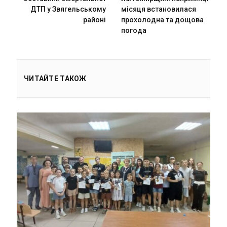
ДТП у Звягельському
місяця встановилася
районі
прохолодна та дощова
погода
ЧИТАЙТЕ ТАКОЖ