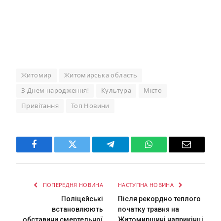
Житомир
Житомирська область
З Днем народження!
Культура
Місто
Привітання
Топ Новини
Facebook
Twitter
Telegram
WhatsApp
Email
ПОПЕРЕДНЯ НОВИНА
НАСТУПНА НОВИНА
Поліцейські
Після рекордно теплого
встановлюють
початку травня на
обставини смертельної
Житомирщині наприкінці