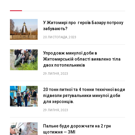
У Житомирі про героїв Базару потроху
забувають?
20 ЛИСТОПАДА, 2023
Упродовж минулої доби в
Житомирській області виявлено тіла
двох потопельників
29 ЛИПНЯ, 2023
20 тонн питної та 4 тонни технічної води
підвезли рятувальники минулої доби
для херсонців.
29 ЛИПНЯ, 2023
Пальне буде дорожчати на 2 грн
щотижня — ЗМІ