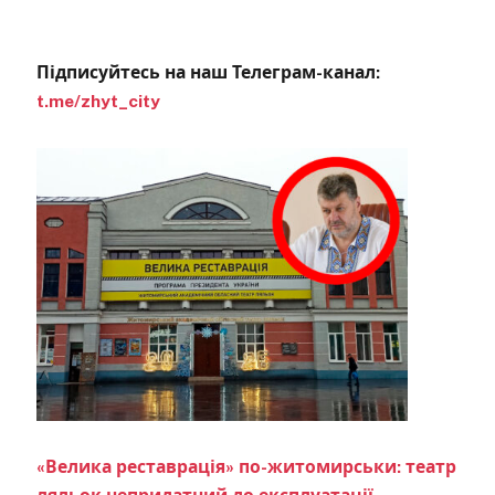
Підписуйтесь на наш Телеграм-канал:
t.me/zhyt_city
«Велика реставрація» по-житомирськи: театр