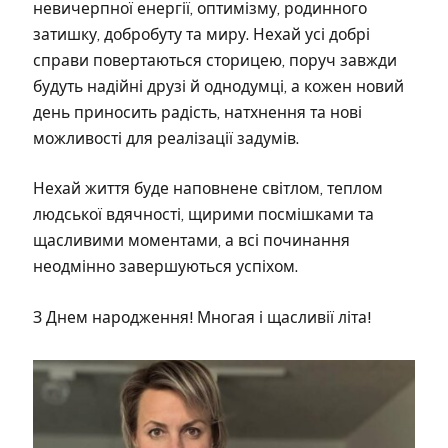
невичерпної енергії, оптимізму, родинного
затишку, добробуту та миру. Нехай усі добрі
справи повертаються сторицею, поруч завжди
будуть надійні друзі й однодумці, а кожен новий
день приносить радість, натхнення та нові
можливості для реалізації задумів.
Нехай життя буде наповнене світлом, теплом
людської вдячності, щирими посмішками та
щасливими моментами, а всі починання
неодмінно завершуються успіхом.
З Днем народження! Многая і щасливії літа!