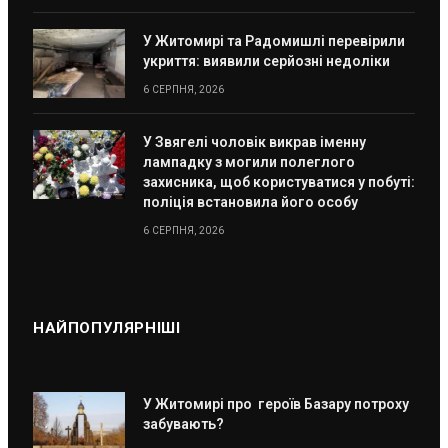
У Житомирі та Радомишлі перевірили
укриття: виявили серйозні недоліки
6 СЕРПНЯ, 2026
У Звягелі чоловік викрав іменну
лампадку з могили полеглого
захисника, щоб користуватися у побуті:
поліція встановила його особу
6 СЕРПНЯ, 2026
НАЙПОПУЛЯРНІШІ
У Житомирі про героїв Базару потроху
забувають?