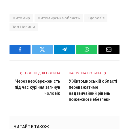
Житомир
Житомирська область
Здоров'я
Топ Новини
Facebook
Twitter
Telegram
WhatsApp
Email
ПОПЕРЕДНЯ НОВИНА
НАСТУПНА НОВИНА
Через необереженість
У Житомирській області
під час куріння загинув
переважатиме
чоловік
надзвичайний рівень
пожежної небезпеки
ЧИТАЙТЕ ТАКОЖ