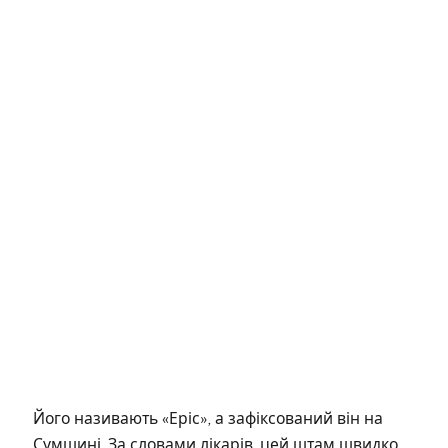
Його називають «Еріс», а зафіксований він на
Сумщині. За словами лікарів, цей штам швидко