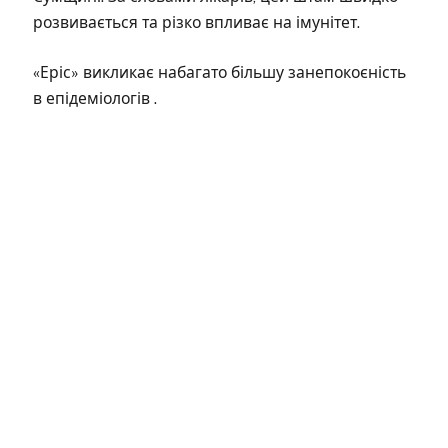
розвивається та різко впливає на імунітет.
«Еріс» викликає набагато більшу занепокоєність
в епідеміологів .