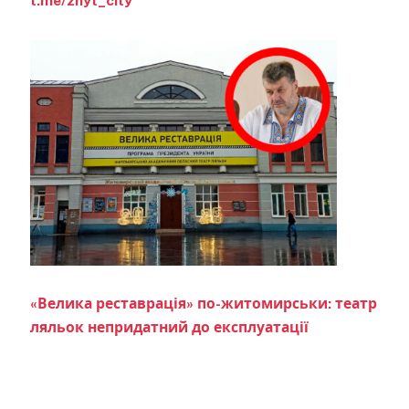
t.me/zhyt_city
«Велика реставрація» по-житомирськи: театр
ляльок непридатний до експлуатації