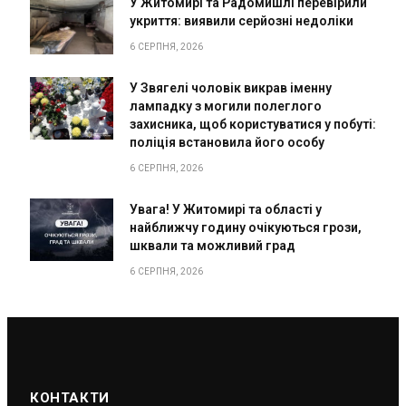
У Житомирі та Радомишлі перевірили
укриття: виявили серйозні недоліки
6 СЕРПНЯ, 2026
У Звягелі чоловік викрав іменну
лампадку з могили полеглого
захисника, щоб користуватися у побуті:
поліція встановила його особу
6 СЕРПНЯ, 2026
Увага! У Житомирі та області у
найближчу годину очікуються грози,
шквали та можливий град
6 СЕРПНЯ, 2026
КОНТАКТИ