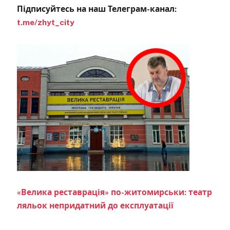
Підписуйтесь на наш Телеграм-канал:
t.me/zhyt_city
«Велика реставрація» по-житомирськи: театр
ляльок непридатний до експлуатації