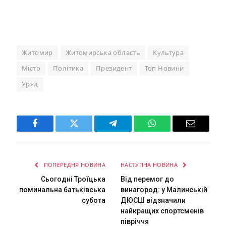
Житомир
Житомирська область
Культура
Місто
Політика
Президент
Топ Новини
Уряд
Facebook
Twitter
Telegram
WhatsApp
Email
ПОПЕРЕДНЯ НОВИНА
НАСТУПНА НОВИНА
Сьогодні Троїцька
Від перемог до
поминальна батьківська
винагород: у Малинській
субота
ДЮСШ відзначили
найкращих спортсменів
півріччя