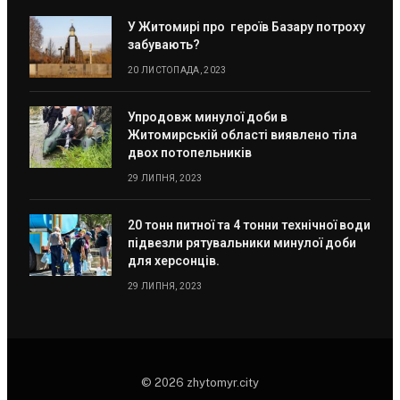
У Житомирі про героїв Базару потроху
забувають?
20 ЛИСТОПАДА, 2023
Упродовж минулої доби в
Житомирській області виявлено тіла
двох потопельників
29 ЛИПНЯ, 2023
20 тонн питної та 4 тонни технічної води
підвезли рятувальники минулої доби
для херсонців.
29 ЛИПНЯ, 2023
© 2026 zhytomyr.city