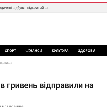
Меморіал Романа Хитрича: у Бердичеві відбувся відкритий шаховий турнір
СПОРТ
ФІНАНСИ
КУЛЬТУРА
ЗДОРОВ’Я
кладовище
ів гривень відправили на
 на кладовище