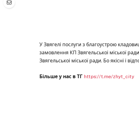
У Звягелі послуги з благоустрою кладови
замовлення КП Звягельськоі міської рад
Звягельськоі міської ради. Бо якісні і ві
Більше у нас в ТГ
https://t.me/zhyt_city