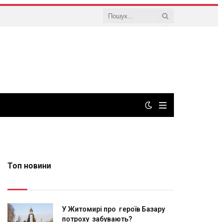
Топ новини
У Житомирі про героїв Базару
потроху забувають?