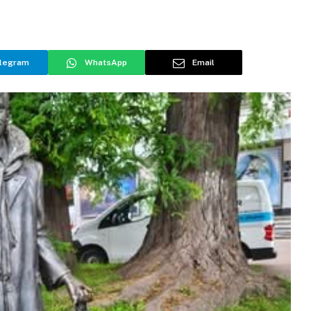
legram
WhatsApp
Email