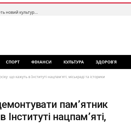
У маленькому селі на Житомирщині створюють новий культурний центр для незалежних театрів ляльок: тут відбудеться перший фестиваль «Точка відліку»
СПОРТ
ФІНАНСИ
КУЛЬТУРА
ЗДОРОВ’Я
ку: що кажуть в Інституті нацпам’яті, міськраді та історики
емонтувати пам’ятник
в Інституті нацпам’яті,