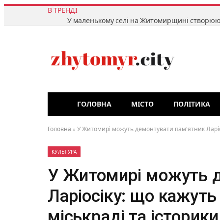
В ТРЕНДІ
ГОЛОВНА
МІСТО
ПОЛІТИКА
Головна
»
У Житомирі можуть демонтувати пам’ятник Ларіосі
КУЛЬТУРА
У Житомирі можуть д
Ларіосіку: що кажуть 
міськраді та історики