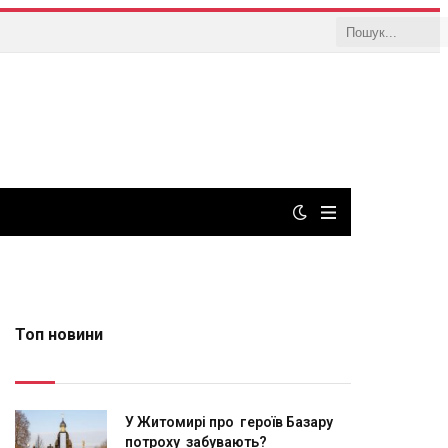
Топ новини
У Житомирі про героїв Базару
потроху забувають?