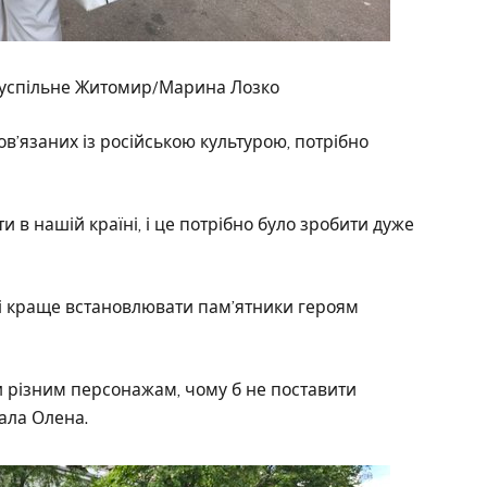
 Суспільне Житомир/Марина Лозко
пов’язаних із російською культурою, потрібно
и в нашій країні, і це потрібно було зробити дуже
ті краще встановлювати пам’ятники героям
 різним персонажам, чому б не поставити
ала Олена.