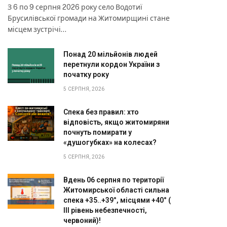
З 6 по 9 серпня 2026 року село Водотиї
Брусилівської громади на Житомирщині стане
місцем зустрічі…
Понад 20 мільйонів людей
перетнули кордон України з
початку року
5 СЕРПНЯ, 2026
Спека без правил: хто
відповість, якщо житомиряни
почнуть помирати у
«душогубках» на колесах?
5 СЕРПНЯ, 2026
Вдень 06 серпня по території
Житомирської області сильна
спека +35..+39°, місцями +40° (
III рівень небезпечності,
червоний)!