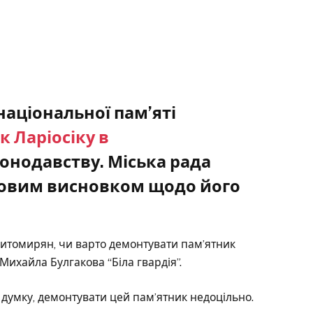
національної пам’яті
к Ларіосіку в
онодавству. Міська рада
ховим висновком щодо його
житомирян, чи варто демонтувати пам’ятник
Михайла Булгакова “Біла гвардія”.
ї думку, демонтувати цей пам’ятник недоцільно.