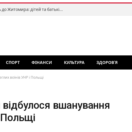
«Клоуни без кордонів» завітають до Житомира: дітей та батьків запрошують на яскраве міжнародне свято
СПОРТ
ФІНАНСИ
КУЛЬТУРА
ЗДОРОВ’Я
глих воїнів УНР і Польщі
і відбулося вшанування
і Польщі