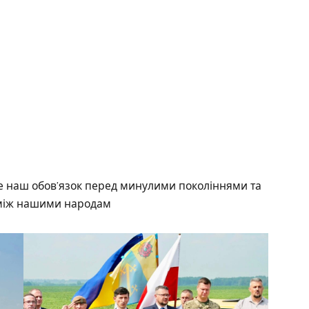
це наш обов’язок перед минулими поколіннями та
в між нашими народам