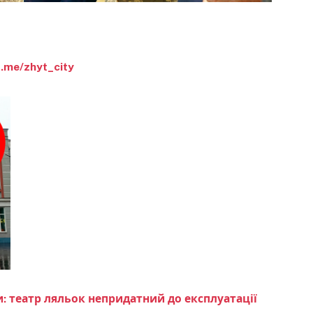
t.me/zhyt_city
: театр ляльок непридатний до експлуатації