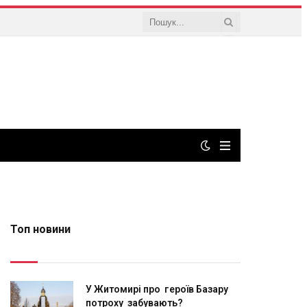
Топ новини
У Житомирі про героїв Базару
потроху забувають?