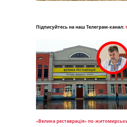
Підписуйтесь на наш Телеграм-канал:
«Велика реставрація» по-житомирськи