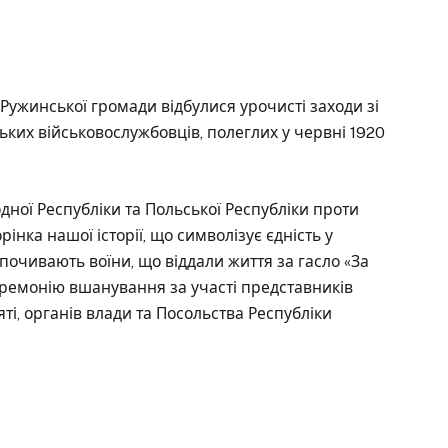
ї Ружинської громади відбулися урочисті заходи зі
ьких військовослужбовців, полеглих у червні 1920
дної Республіки та Польської Республіки проти
нка нашої історії, що символізує єдність у
 спочивають воїни, що віддали життя за гасло «За
еремонію вшанування за участі представників
яті, органів влади та Посольства Республіки