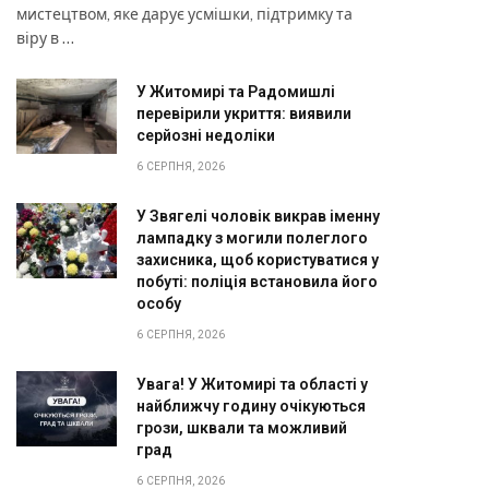
мистецтвом, яке дарує усмішки, підтримку та
віру в …
У Житомирі та Радомишлі
перевірили укриття: виявили
серйозні недоліки
6 СЕРПНЯ, 2026
У Звягелі чоловік викрав іменну
лампадку з могили полеглого
захисника, щоб користуватися у
побуті: поліція встановила його
особу
6 СЕРПНЯ, 2026
Увага! У Житомирі та області у
найближчу годину очікуються
грози, шквали та можливий
град
6 СЕРПНЯ, 2026