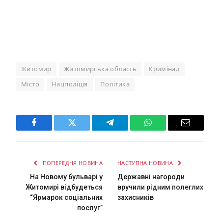
Житомир
Житомирська область
Кримінал
Місто
Нацполіція
Політика
Facebook
Twitter
Telegram
WhatsApp
Email
ПОПЕРЕДНЯ НОВИНА
НАСТУПНА НОВИНА
На Новому бульварі у
Державні нагороди
Житомирі відбудеться
вручили рідним полеглих
“Ярмарок соціальних
захисників
послуг”