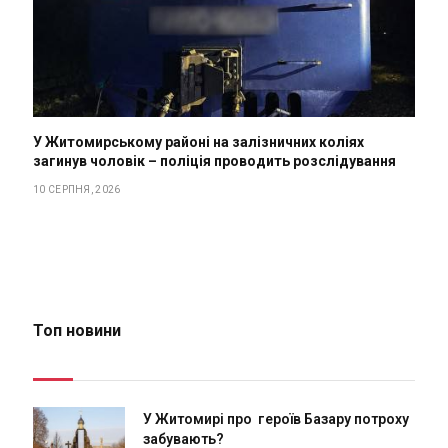
У Житомирському районі на залізничних коліях
загинув чоловік – поліція проводить розслідування
10 СЕРПНЯ, 2026
Топ новини
У Житомирі про героїв Базару потроху
забувають?