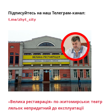
Підписуйтесь на наш Телеграм-канал:
t.me/zhyt_city
«Велика реставрація» по-житомирськи: театр
ляльок непридатний до експлуатації