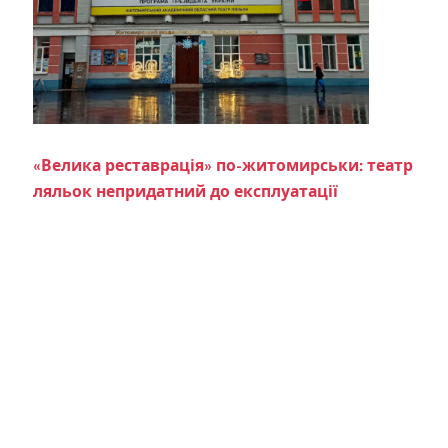
«Велика реставрація» по-житомирськи: театр
ляльок непридатний до експлуатації