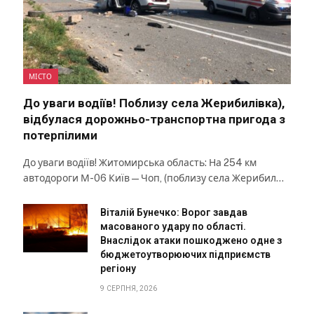
МІСТО
До уваги водіїв! Поблизу села Жерибилівка),
відбулася дорожньо-транспортна пригода з
потерпілими
До уваги водіїв! Житомирська область: На 254 км
автодороги М-06 Київ — Чоп, (поблизу села Жерибил…
Віталій Бунечко: Ворог завдав
масованого удару по області.
Внаслідок атаки пошкоджено одне з
бюджетоутворюючих підприємств
регіону
9 СЕРПНЯ, 2026