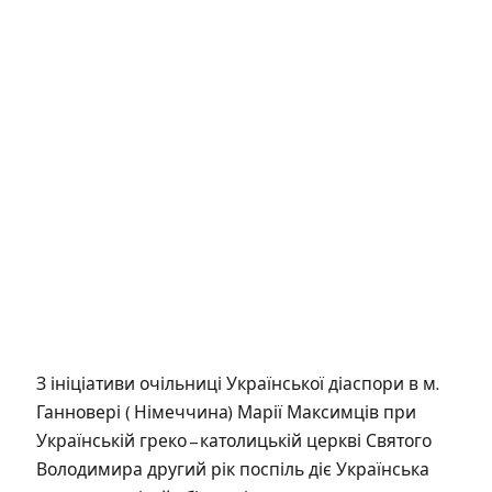
З ініціативи очільниці Української діаспори в м.
Ганновері ( Німеччина) Марії Максимців при
Українській греко – католицькій церкві Святого
Володимира другий рік поспіль діє Українська