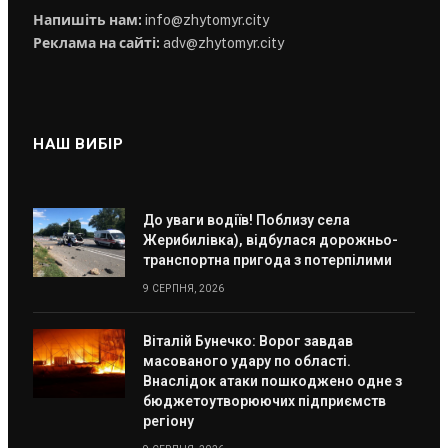
Напишіть нам:
info@zhytomyr.city
Реклама на сайті:
adv@zhytomyr.city
НАШ ВИБІР
До уваги водіїв! Поблизу села
Жерибилівка), відбулася дорожньо-
транспортна пригода з потерпілими
9 СЕРПНЯ, 2026
Віталій Бунечко: Ворог завдав
масованого удару по області.
Внаслідок атаки пошкоджено одне з
бюджетоутворюючих підприємств
регіону