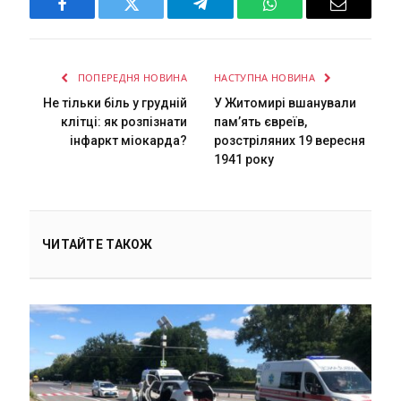
Facebook
Twitter
Telegram
WhatsApp
Email
ПОПЕРЕДНЯ НОВИНА
НАСТУПНА НОВИНА
Не тільки біль у грудній
У Житомирі вшанували
клітці: як розпізнати
пам’ять євреїв,
інфаркт міокарда?
розстріляних 19 вересня
1941 року
ЧИТАЙТЕ ТАКОЖ