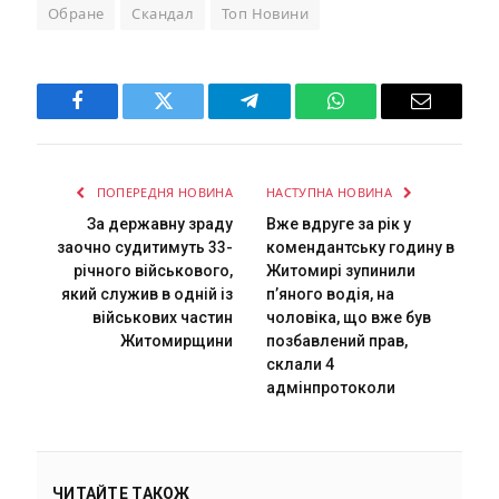
Обране
Скандал
Топ Новини
Facebook
Twitter
Telegram
WhatsApp
Email
ПОПЕРЕДНЯ НОВИНА
НАСТУПНА НОВИНА
За державну зраду
Вже вдруге за рік у
заочно судитимуть 33-
комендантську годину в
річного військового,
Житомирі зупинили
який служив в одній із
п’яного водія, на
військових частин
чоловіка, що вже був
Житомирщини
позбавлений прав,
склали 4
адмінпротоколи
ЧИТАЙТЕ ТАКОЖ