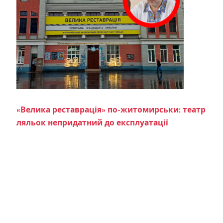
«Велика реставрація» по-житомирськи: театр
ляльок непридатний до експлуатації