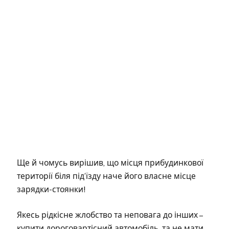
Ще й чомусь вирішив, що місця прибудинкової
території біля під’їзду наче його власне місце
зарядки-стоянки!
Якесь рідкісне жлобство та неповага до інших –
купити дороговартісний автомобіль, та не мати